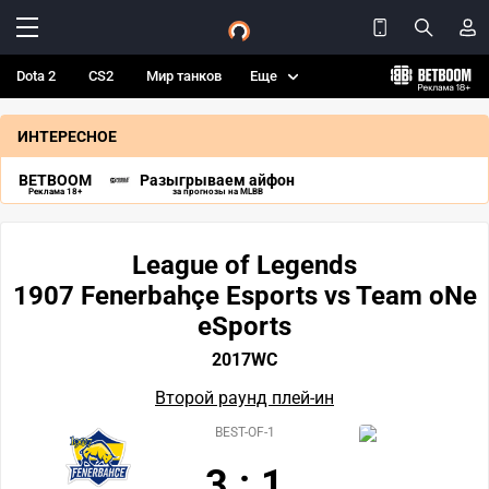
Dota 2
CS2
Мир танков
Еще
ИНТЕРЕСНОЕ
BETBOOM
Разыгрываем айфон
Реклама 18+
за прогнозы на MLBB
League of Legends
1907 Fenerbahçe Esports vs Team oNe
eSports
2017WC
Второй раунд плей-ин
BEST-OF-1
3
:
1