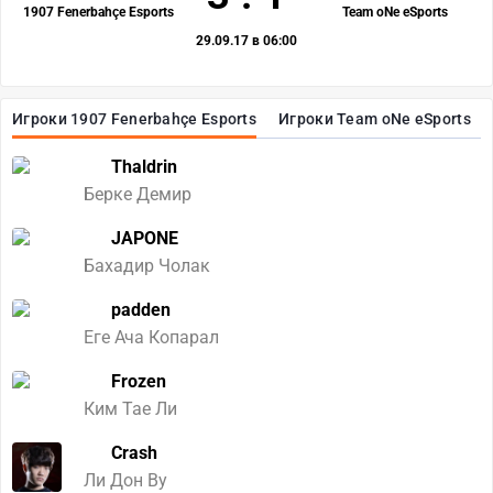
1907 Fenerbahçe Esports
Team oNe eSports
29.09.17 в 06:00
Игроки 1907 Fenerbahçe Esports
Игроки Team oNe eSports
Thaldrin
Берке Демир
JAPONE
Бахадир Чолак
padden
Еге Ача Копарал
Frozen
Ким Тае Ли
Crash
Ли Дон Ву