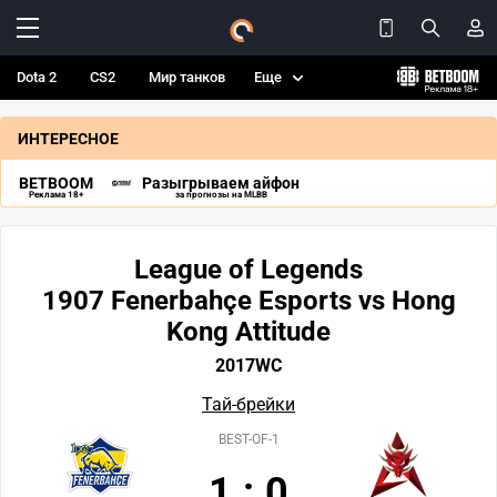
Dota 2
CS2
Мир танков
Еще
ИНТЕРЕСНОЕ
BETBOOM
Разыгрываем айфон
Реклама 18+
за прогнозы на MLBB
League of Legends
1907 Fenerbahçe Esports vs Hong
Kong Attitude
2017WC
Тай-брейки
BEST-OF-1
1
:
0