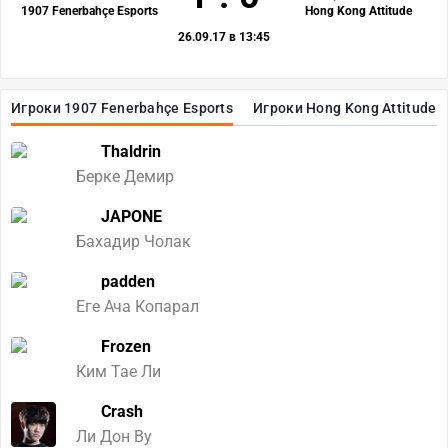
1907 Fenerbahçe Esports
Hong Kong Attitude
26.09.17 в 13:45
Игроки 1907 Fenerbahçe Esports
Игроки Hong Kong Attitude
Thaldrin
Берке Демир
JAPONE
Бахадир Чолак
padden
Еге Ача Копарал
Frozen
Ким Тае Ли
Crash
Ли Дон Ву