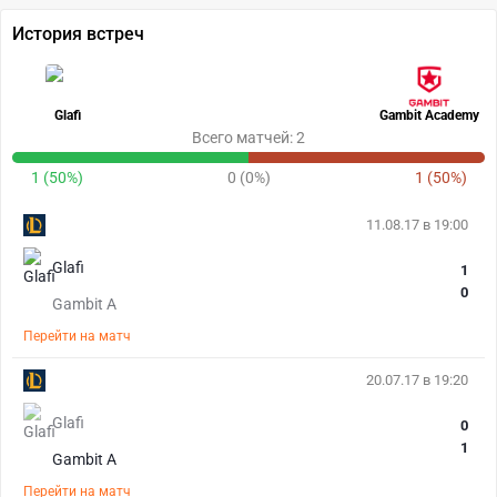
История встреч
Glafi
Gambit Academy
Всего матчей: 2
1 (50%)
0 (0%)
1 (50%)
11.08.17 в 19:00
Glafi
1
0
Gambit A
Перейти на матч
20.07.17 в 19:20
Glafi
0
1
Gambit A
Перейти на матч