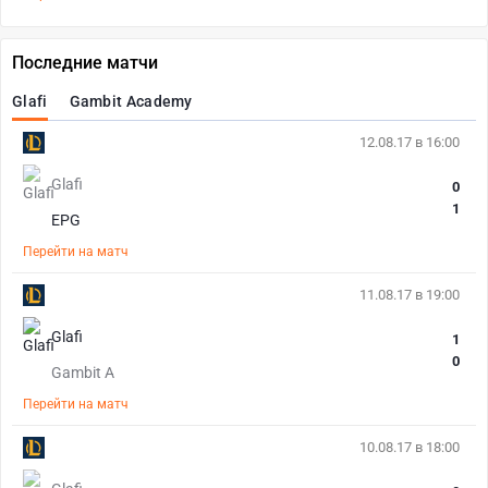
Последние матчи
Glafi
Gambit Academy
12.08.17 в 16:00
Glafi
0
1
EPG
Перейти на матч
11.08.17 в 19:00
Glafi
1
0
Gambit A
Перейти на матч
10.08.17 в 18:00