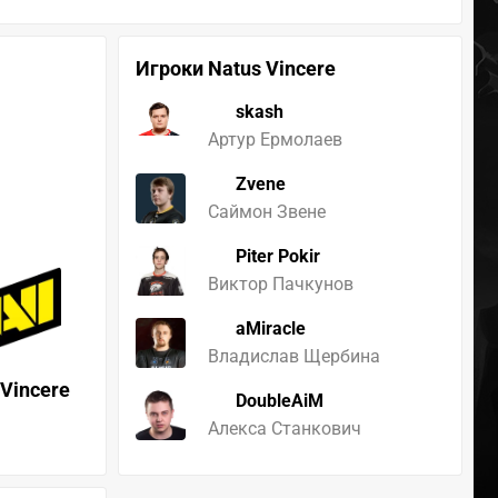
Игроки Natus Vincere
skash
Артур Ермолаев
Zvene
Саймон Звене
Piter Pokir
Виктор Пачкунов
aMiracle
Владислав Щербина
 Vincere
DoubleAiM
Алекса Станкович