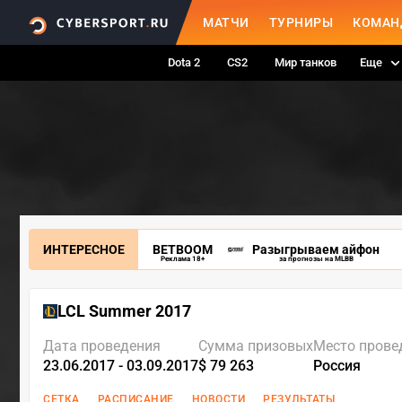
МАТЧИ
ТУРНИРЫ
КОМАН
Dota 2
CS2
Мир танков
Еще
ИНТЕРЕСНОЕ
BETBOOM
Разыгрываем айфон
Реклама 18+
за прогнозы на MLBB
LCL Summer 2017
Дата проведения
Сумма призовых
Место прове
23.06.2017 - 03.09.2017
$ 79 263
Россия
СЕТКА
РАСПИСАНИЕ
НОВОСТИ
РЕЗУЛЬТАТЫ