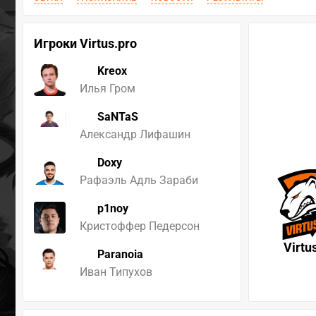
Игроки Virtus.pro
Kreox
Илья Гром
SaNTaS
Александр Лифашин
Doxy
Рафаэль Адль Зараби
p1noy
Кристоффер Педерсон
Virtu
Paranoia
Иван Типухов