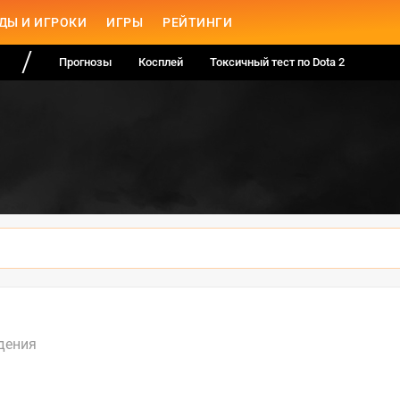
ДЫ И ИГРОКИ
ИГРЫ
РЕЙТИНГИ
Прогнозы
Косплей
Токсичный тест по Dota 2
дения