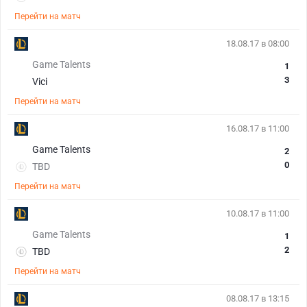
Перейти на матч
18.08.17 в 08:00
Game Talents
1
3
Vici
Перейти на матч
16.08.17 в 11:00
Game Talents
2
0
TBD
Перейти на матч
10.08.17 в 11:00
Game Talents
1
2
TBD
Перейти на матч
08.08.17 в 13:15