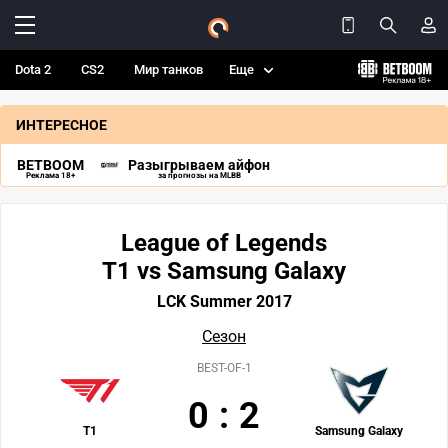
Dota 2
CS2
Мир танков
Еще
ИНТЕРЕСНОЕ
BETBOOM
Разыгрываем айфон
Реклама 18+
за прогнозы на MLBB
League of Legends
T1 vs Samsung Galaxy
LCK Summer 2017
Сезон
BEST-OF-1
0
:
2
T1
Samsung Galaxy