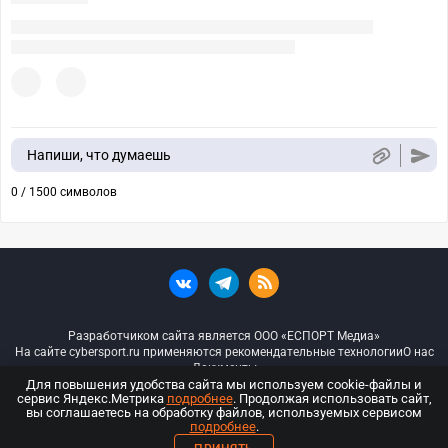
Напиши, что думаешь
0 / 1500 символов
Разработчиком сайта является ООО «ЕСПОРТ Медиа»
На сайте cybersport.ru применяются рекомендательные технологии
О нас
Документы
Для повышения удобства сайта мы используем cookie-файлы и
сервис Яндекс.Метрика
подробнее
. Продолжая использовать сайт,
© ООО «Киберспорт.ру» — Все права защищены
вы соглашаетесь на обработку файлов, используемых сервисом
подробнее
.
18+