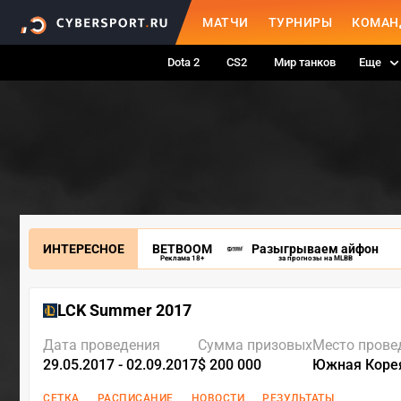
МАТЧИ
ТУРНИРЫ
КОМАН
Dota 2
CS2
Мир танков
Еще
ИНТЕРЕСНОЕ
BETBOOM
Разыгрываем айфон
Реклама 18+
за прогнозы на MLBB
LCK Summer 2017
Дата проведения
Сумма призовых
Место прове
29.05.2017 - 02.09.2017
$ 200 000
Южная Коре
СЕТКА
РАСПИСАНИЕ
НОВОСТИ
РЕЗУЛЬТАТЫ