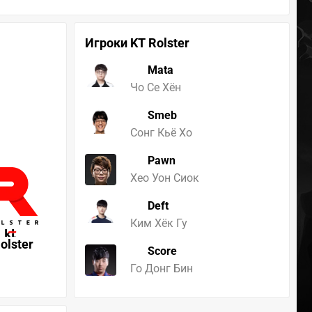
Игроки KT Rolster
Mata
Чо Ce Хён
Smeb
Сонг Кьё Хо
Pawn
Хео Уон Сиок
Deft
Ким Хёк Гу
olster
Score
Го Донг Бин