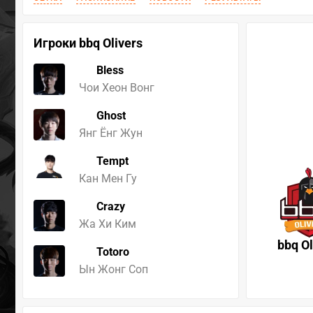
Игроки bbq Olivers
Bless
Чои Хеон Вонг
Ghost
Янг Ёнг Жун
Tempt
Кан Мен Гу
Crazy
Жа Хи Ким
bbq Ol
Totoro
Ын Жонг Соп