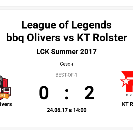
League of Legends
bbq Olivers vs KT Rolster
LCK Summer 2017
Сезон
BEST-OF-1
0
:
2
ivers
KT R
24.06.17 в 14:00