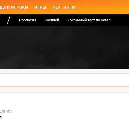
ДЫ И ИГРОКИ
ИГРЫ
РЕЙТИНГИ
Прогнозы
Косплей
Токсичный тест по Dota 2
дения
я