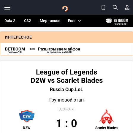
Dota 2
CS2
Мир танков
Еще
ИНТЕРЕСНОЕ
BETBOOM
Разыгрываем айфон
Реклама 18+
за прогнозы на MLBB
League of Legends
D2W vs Scarlet Blades
Russia Cup.LoL
Групповой этап
BEST-OF-1
1
:
0
D2W
Scarlet Blades