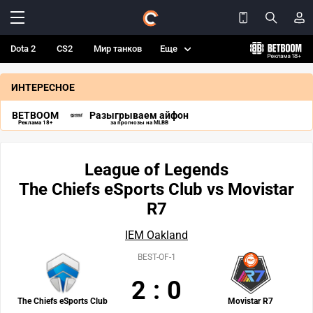
Dota 2
CS2
Мир танков
Еще
ИНТЕРЕСНОЕ
BETBOOM
Разыгрываем айфон
Реклама 18+
за прогнозы на MLBB
League of Legends
The Chiefs eSports Club vs Movistar
R7
IEM Oakland
BEST-OF-1
2
:
0
The Chiefs eSports Club
Movistar R7