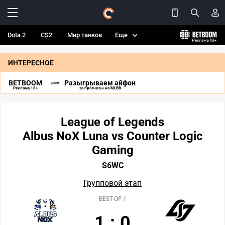
Dota 2
CS2
Мир танков
Еще
ИНТЕРЕСНОЕ
BETBOOM
Разыгрываем айфон
Реклама 18+
за прогнозы на MLBB
League of Legends
Albus NoX Luna vs Counter Logic
Gaming
S6WC
Групповой этап
BEST-OF-1
1
:
0