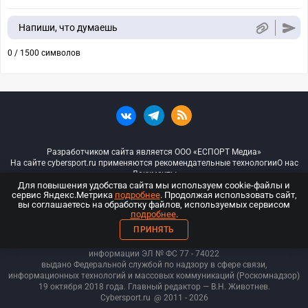
Напиши, что думаешь
0 / 1500 символов
Разработчиком сайта является ООО «ЕСПОРТ Медиа»
На сайте cybersport.ru применяются рекомендательные технологии
О нас
Документы
Для повышения удобства сайта мы используем cookie-файлы и
сервис Яндекс.Метрика
подробнее
. Продолжая использовать сайт,
© ООО «Киберспорт.ру» — Все права защищены
вы соглашаетесь на обработку файлов, используемых сервисом
подробнее
.
18+
ПРИНЯТЬ
ООО «Киберспорт.ру». Свидетельство о регистрации средств массовой
информации ЭЛ № ФС 77 - 74
022
выдано Федеральной службой по надзору в сфере связи,
информационных технологий и массовых коммуникаций (Роскомнадзор)
19 октября 2018 года. Главный редактор — В.Н. Животнев.
Cybersport.ru
@ 2011 - 2026