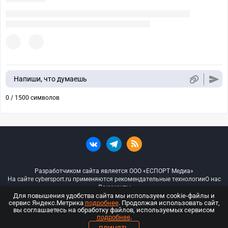
Напиши, что думаешь
0 / 1500 символов
Разработчиком сайта является ООО «ЕСПОРТ Медиа»
На сайте cybersport.ru применяются рекомендательные технологии
О нас
Документы
Для повышения удобства сайта мы используем cookie-файлы и
сервис Яндекс.Метрика
подробнее
. Продолжая использовать сайт,
© ООО «Киберспорт.ру» — Все права защищены
вы соглашаетесь на обработку файлов, используемых сервисом
подробнее
.
18+