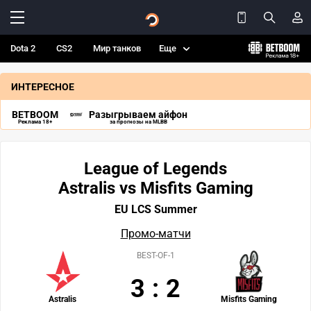
Dota 2
CS2
Мир танков
Еще
ИНТЕРЕСНОЕ
BETBOOM
Разыгрываем айфон
Реклама 18+
за прогнозы на MLBB
League of Legends
Astralis vs Misfits Gaming
EU LCS Summer
Промо-матчи
BEST-OF-1
3
:
2
Astralis
Misfits Gaming