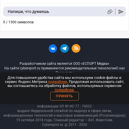
Напиши, что думаешь
0 / 1500 символов
Разработчиком сайта является ООО «ЕСПОРТ Медиа»
На сайте cybersport.ru применяются рекомендательные технологии
О нас
Документы
Для повышения удобства сайта мы используем cookie-файлы и
сервис Яндекс.Метрика
подробнее
. Продолжая использовать сайт,
© ООО «Киберспорт.ру» — Все права защищены
вы соглашаетесь на обработку файлов, используемых сервисом
подробнее
.
18+
ПРИНЯТЬ
ООО «Киберспорт.ру». Свидетельство о регистрации средств массовой
информации ЭЛ № ФС 77 - 74
022
выдано Федеральной службой по надзору в сфере связи,
информационных технологий и массовых коммуникаций (Роскомнадзор)
19 октября 2018 года. Главный редактор — В.Н. Животнев.
Cybersport.ru
@ 2011 - 2026