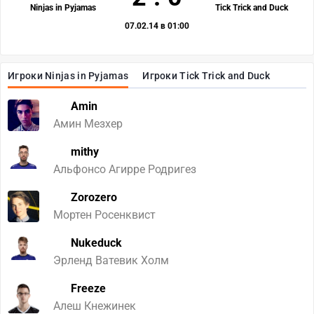
Ninjas in Pyjamas
Tick Trick and Duck
07.02.14 в 01:00
Игроки Ninjas in Pyjamas
Игроки Tick Trick and Duck
Amin
Амин Мезхер
mithy
Альфонсо Агирре Родригез
Zorozero
Мортен Росенквист
Nukeduck
Эрленд Ватевик Холм
Freeze
Алеш Кнежинек