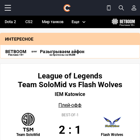
Dota 2
CS2
Мир танков
Еще
ИНТЕРЕСНОЕ
BETBOOM
Разыгрываем айфон
Реклама 18+
за прогнозы на MLBB
League of Legends
Team SoloMid vs Flash Wolves
IEM Katowice
Плей-офф
BEST-OF-1
2
:
1
Team SoloMid
Flash Wolves