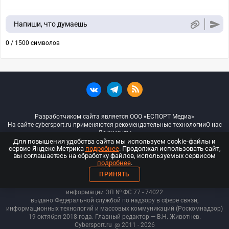
Напиши, что думаешь
0 / 1500 символов
Разработчиком сайта является ООО «ЕСПОРТ Медиа»
На сайте cybersport.ru применяются рекомендательные технологии
О нас
Документы
Для повышения удобства сайта мы используем cookie-файлы и
сервис Яндекс.Метрика
подробнее
. Продолжая использовать сайт,
© ООО «Киберспорт.ру» — Все права защищены
вы соглашаетесь на обработку файлов, используемых сервисом
подробнее
.
18+
ПРИНЯТЬ
ООО «Киберспорт.ру». Свидетельство о регистрации средств массовой
информации ЭЛ № ФС 77 - 74
022
выдано Федеральной службой по надзору в сфере связи,
информационных технологий и массовых коммуникаций (Роскомнадзор)
19 октября 2018 года. Главный редактор — В.Н. Животнев.
Cybersport.ru
@ 2011 - 2026