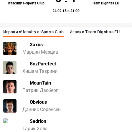
n!faculty e-Sports Club
Team Dignitas EU
24.02.15 в 21:00
Игроки n!faculty e-Sports Club
Игроки Team Dignitas EU
Xaxus
Марцин Мазцка
SozPurefect
Хишам Тазрини
MounTain
Патрик Дасберг
Obvious
Дэннис Соренсен
Sedrion
Тарик Холз