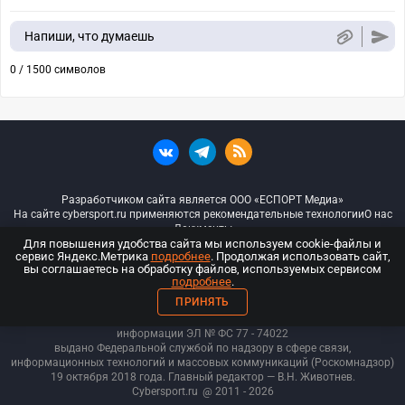
Напиши, что думаешь
0 / 1500 символов
Разработчиком сайта является ООО «ЕСПОРТ Медиа»
На сайте cybersport.ru применяются рекомендательные технологии
О нас
Документы
Для повышения удобства сайта мы используем cookie-файлы и
сервис Яндекс.Метрика
подробнее
. Продолжая использовать сайт,
© ООО «Киберспорт.ру» — Все права защищены
вы соглашаетесь на обработку файлов, используемых сервисом
подробнее
.
18+
ПРИНЯТЬ
ООО «Киберспорт.ру». Свидетельство о регистрации средств массовой
информации ЭЛ № ФС 77 - 74
022
выдано Федеральной службой по надзору в сфере связи,
информационных технологий и массовых коммуникаций (Роскомнадзор)
19 октября 2018 года. Главный редактор — В.Н. Животнев.
Cybersport.ru
@ 2011 - 2026