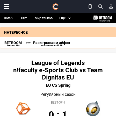
Dota 2
CS2
Мир танков
Еще
ИНТЕРЕСНОЕ
BETBOOM
Разыгрываем айфон
Реклама 18+
за прогнозы на MLBB
League of Legends
n!faculty e-Sports Club vs Team
Dignitas EU
EU CS Spring
Регулярный сезон
BEST-OF-1
0
:
1