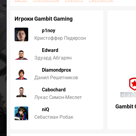
Игроки Gambit Gaming
p1noy
Кристоффер Педерсон
Edward
Эдуард Абгарян
Diamondprox
Данил Решетников
Cabochard
Лукас Симон-Меслет
Gambit 
niQ
Себастиан Робак