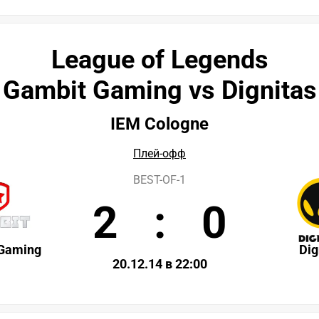
League of Legends
Gambit Gaming vs Dignitas
IEM Cologne
Плей-офф
BEST-OF-1
2
:
0
Gaming
Dig
20.12.14 в 22:00