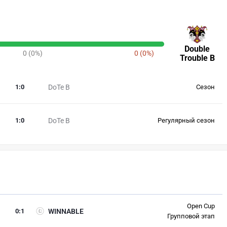
Double
0 (0%)
0 (0%)
Trouble B
1
:
0
DoTe B
Сезон
1
:
0
DoTe B
Регулярный сезон
Open Cup
0
:
1
WINNABLE
Групповой этап