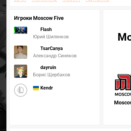
Игроки Moscow Five
Flash
Mo
Юрий Шиленков
TsarCanya
Александр Синяков
dayruin
Борис Щербаков
Kendr
Moscow