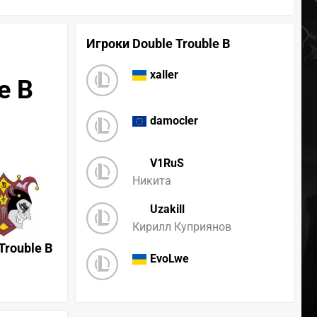
Игроки Double Trouble B
xaller
e B
damocler
V1RuS
Никита
Uzakill
Кирилл Куприянов
Trouble B
EvoLwe