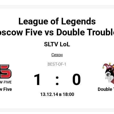
League of Legends
scow Five vs Double Troubl
SLTV LoL
Сезон
BEST-OF-1
1
:
0
 Five
Double 
13.12.14 в 18:00