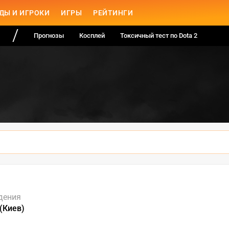
ДЫ И ИГРОКИ
ИГРЫ
РЕЙТИНГИ
Прогнозы
Косплей
Токсичный тест по Dota 2
дения
 (Киев)