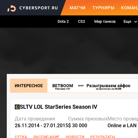
МАТЧИ
ТУРНИРЫ
КОМАН
Dota 2
CS2
Мир танков
Еще
ИНТЕРЕСНОЕ
BETBOOM
Разыгрываем айфон
Реклама 18+
за прогнозы на MLBB
SLTV LOL StarSeries Season IV
Дата проведения
Сумма призовых
Место прове
26.11.2014 - 27.01.2015
$ 30 000
Online и LAN
СЕТКА
РАСПИСАНИЕ
НОВОСТИ
РЕЗУЛЬТАТЫ