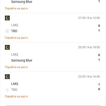
1
Samsung Blue
Перейти на матч
27.09.14 в 12:00
LMQ
0
1
TBD
Перейти на матч
26.09.14 в 18:00
LMQ
0
1
Samsung Blue
Перейти на матч
25.09.14 в 16:40
LMQ
1
0
TBD
Перейти на матч