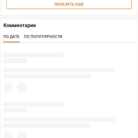
ПОКАЗАТЬ ЕЩЕ
Комментарии
ПО ДАТЕ
ПО ПОПУЛЯРНОСТИ