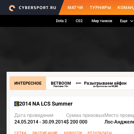
МАТЧИ
ТУРНИРЫ
КОМАН
Dota 2
CS2
Мир танков
Еще
ИНТЕРЕСНОЕ
BETBOOM
Разыгрываем айфон
Реклама 18+
за прогнозы на MLBB
2014 NA LCS Summer
Дата проведения
Сумма призовых
Место прове
24.05.2014 - 30.09.2014
$ 200 000
Лос-Анджел
СЕТКА
РАСПИСАНИЕ
НОВОСТИ
РЕЗУЛЬТАТЫ