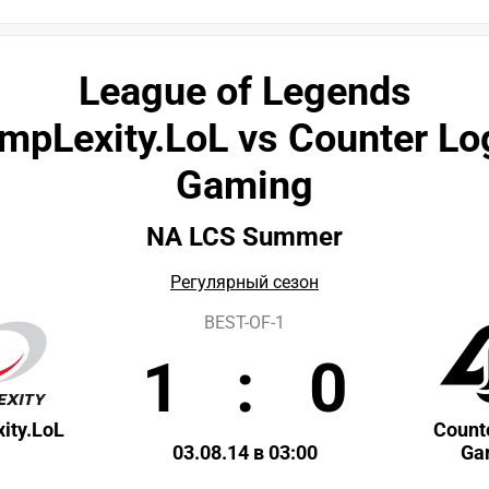
League of Legends
mpLexity.LoL vs Counter Lo
Gaming
NA LCS Summer
Регулярный сезон
BEST-OF-1
1
:
0
ity.LoL
Count
03.08.14 в 03:00
Ga