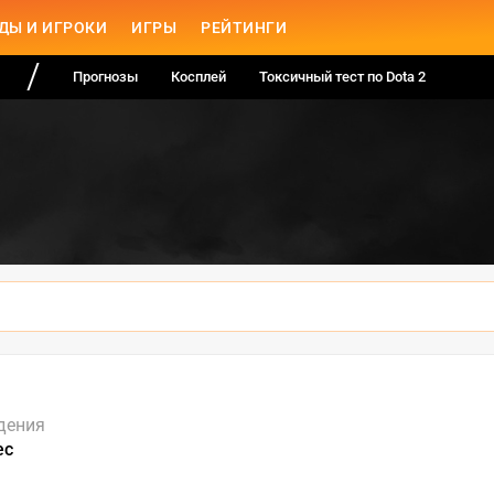
ДЫ И ИГРОКИ
ИГРЫ
РЕЙТИНГИ
Прогнозы
Косплей
Токсичный тест по Dota 2
дения
ес