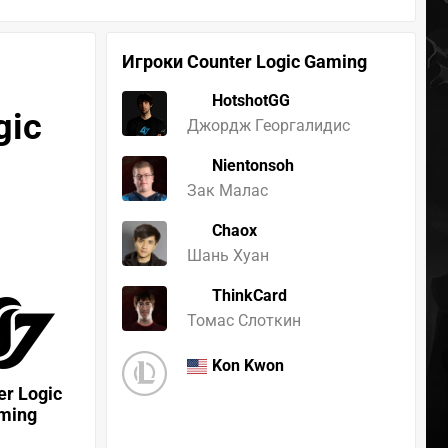
Игроки Counter Logic Gaming
HotshotGG
gic
Джордж Георгалидис
Nientonsoh
Зак Малас
Chaox
Шань Хуан
ThinkCard
Томас Слоткин
Kon Kwon
er Logic
ming