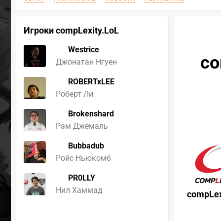
Игроки compLexity.LoL
Westrice
co
Джонатан Нгуен
ROBERTxLEE
Роберт Ли
Brokenshard
Рэм Джемаль
Bubbadub
Ройс Ньюкомб
PR0LLY
Нил Хаммад
compLex