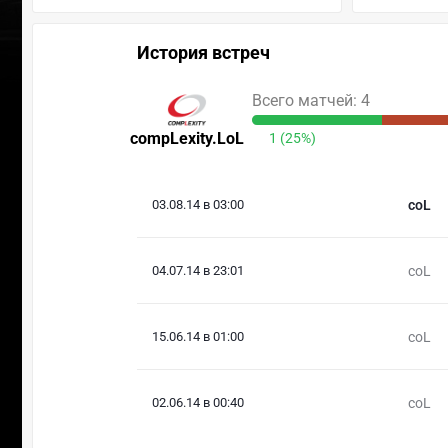
История встреч
Всего матчей: 4
compLexity.LoL
1 (25%)
03.08.14 в 03:00
coL
04.07.14 в 23:01
coL
15.06.14 в 01:00
coL
02.06.14 в 00:40
coL