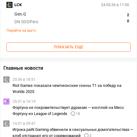
LCK
24.05.26 в 11:00
Gen.G
2
0
DN SOOPers
Перейти на матч
ПОКАЗАТЬ ЕЩЕ
Главные новости
23.06 в 18:51
Riot Games показала чемпионские скины T1 за победу на
Worlds 2025
25.01 в 16:19
Фортуна не покровительствует дуракам — косплей на Мисс
Фортуну из League of Legends
18
13.01 в 09:47
Игрока paiN Gaming обвинили в сексуальных домогательствах —
клуб отстранил его от соревнований
3