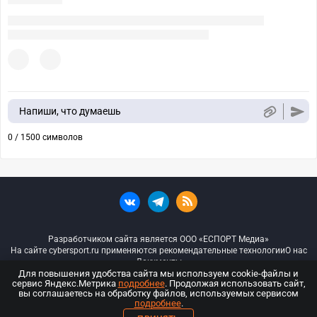
Напиши, что думаешь
0 / 1500 символов
Разработчиком сайта является ООО «ЕСПОРТ Медиа»
На сайте cybersport.ru применяются рекомендательные технологии
О нас
Документы
Для повышения удобства сайта мы используем cookie-файлы и
сервис Яндекс.Метрика
подробнее
. Продолжая использовать сайт,
© ООО «Киберспорт.ру» — Все права защищены
вы соглашаетесь на обработку файлов, используемых сервисом
подробнее
.
18+