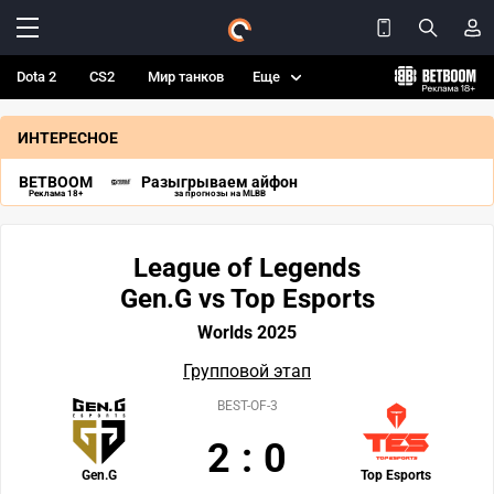
Dota 2
CS2
Мир танков
Еще
ИНТЕРЕСНОЕ
BETBOOM
Разыгрываем айфон
Реклама 18+
за прогнозы на MLBB
League of Legends
Gen.G vs Top Esports
Worlds 2025
Групповой этап
BEST-OF-3
2
:
0
Gen.G
Top Esports