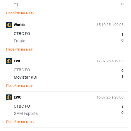
0
T1
Перейти на матч
Worlds
15.10.25 в 09:05
CTBC FO
1
0
Fnatic
Перейти на матч
EWC
17.07.25 в 12:00
CTBC FO
0
1
Movistar KOI
Перейти на матч
EWC
16.07.25 в 20:00
CTBC FO
1
0
GAM Esports
Перейти на матч