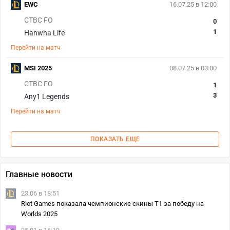
EWC
16.07.25 в 12:00
CTBC FO
0
1
Hanwha Life
Перейти на матч
MSI 2025
08.07.25 в 03:00
CTBC FO
1
3
Any1 Legends
Перейти на матч
ПОКАЗАТЬ ЕЩЕ
Главные новости
23.06 в 18:51
Riot Games показала чемпионские скины T1 за победу на
Worlds 2025