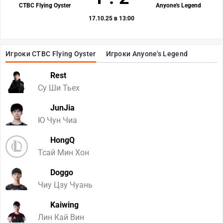
CTBC Flying Oyster
Anyone's Legend
17.10.25 в 13:00
Игроки CTBC Flying Oyster
Игроки Anyone's Legend
Rest
Су Ши Тьех
JunJia
Ю Чун Чиа
HongQ
Тсай Мин Хон
Doggo
Чиу Цзу Чуань
Kaiwing
Лин Кай Вин