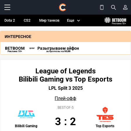
Dota 2
CS2
Мир танков
Еще
ИНТЕРЕСНОЕ
BETBOOM
Разыгрываем айфон
Реклама 18+
за прогнозы на MLBB
League of Legends
Bilibili Gaming vs Top Esports
LPL Split 3 2025
Плей-офф
BEST-OF-5
3
:
2
Bilibili Gaming
Top Esports