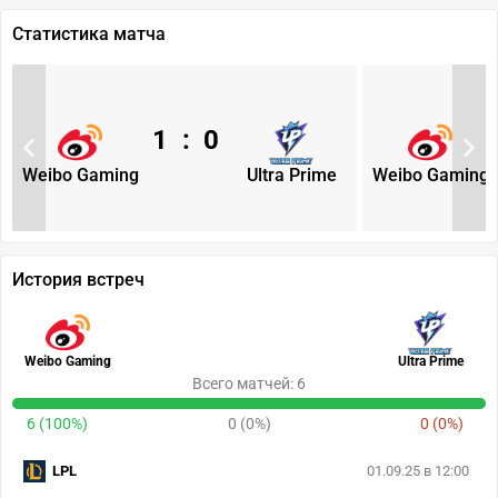
Статистика матча
1
:
0
Weibo Gaming
Ultra Prime
Weibo Gaming
История встреч
Weibo Gaming
Ultra Prime
Всего матчей: 6
6 (100%)
0 (0%)
0 (0%)
LPL
01.09.25 в 12:00