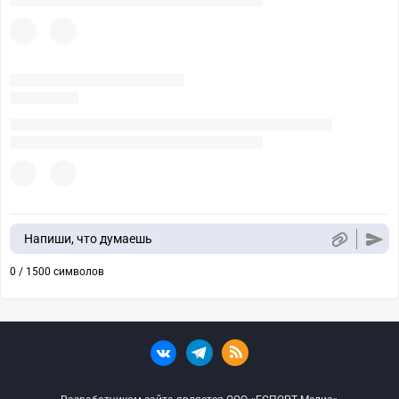
Напиши, что думаешь
0 / 1500 символов