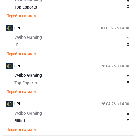
0
2
Top Esports
Перейти на матч
LPL
01.05.26 в 14:00
Weibo Gaming
1
2
IG
Перейти на матч
LPL
28.04.26 в 14:00
Weibo Gaming
2
0
Top Esports
Перейти на матч
LPL
26.04.26 в 14:00
Weibo Gaming
0
2
Bilibili
Перейти на матч