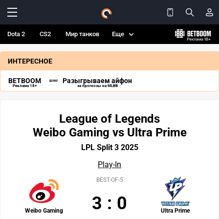
Dota 2
CS2
Мир танков
Еще
ИНТЕРЕСНОЕ
BETBOOM
Разыгрываем айфон
Реклама 18+
за прогнозы на MLBB
League of Legends
Weibo Gaming vs Ultra Prime
LPL Split 3 2025
Play-In
BEST-OF-5
3
:
0
Weibo Gaming
Ultra Prime