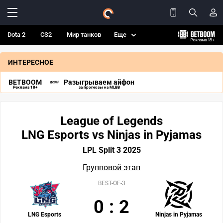
Dota 2
CS2
Мир танков
Еще
ИНТЕРЕСНОЕ
BETBOOM
Разыгрываем айфон
Реклама 18+
за прогнозы на MLBB
League of Legends
LNG Esports vs Ninjas in Pyjamas
LPL Split 3 2025
Групповой этап
BEST-OF-3
0
:
2
LNG Esports
Ninjas in Pyjamas