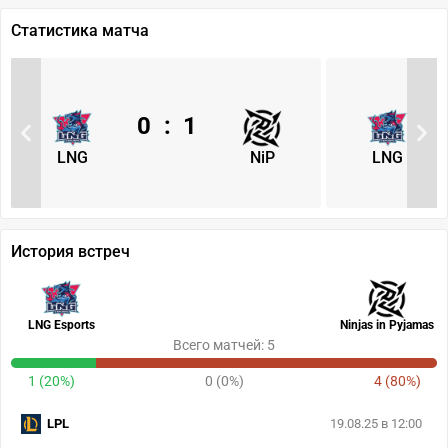
Статистика матча
0
:
1
LNG
NiP
LNG
История встреч
LNG Esports
Ninjas in Pyjamas
Всего матчей: 5
1 (20%)
0 (0%)
4 (80%)
LPL
19.08.25 в 12:00