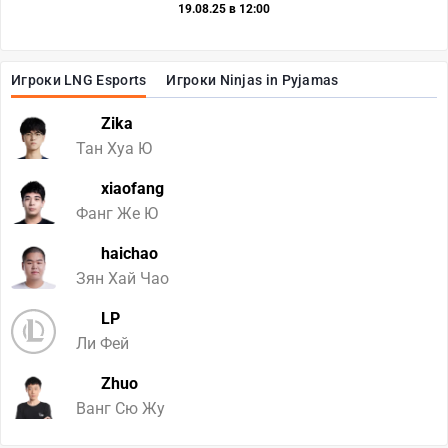
19.08.25 в 12:00
Игроки LNG Esports
Игроки Ninjas in Pyjamas
Zika
Тан Хуа Ю
xiaofang
Фанг Же Ю
haichao
Зян Хай Чао
LP
Ли Фей
Zhuo
Ванг Сю Жу