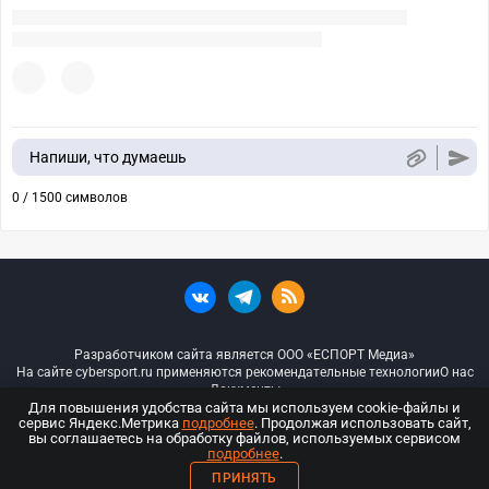
Напиши, что думаешь
0 / 1500 символов
Разработчиком сайта является ООО «ЕСПОРТ Медиа»
На сайте cybersport.ru применяются рекомендательные технологии
О нас
Документы
Для повышения удобства сайта мы используем cookie-файлы и
сервис Яндекс.Метрика
подробнее
. Продолжая использовать сайт,
© ООО «Киберспорт.ру» — Все права защищены
вы соглашаетесь на обработку файлов, используемых сервисом
подробнее
.
18+
ПРИНЯТЬ