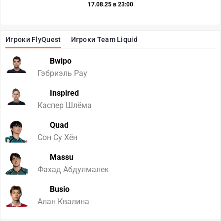
17.08.25 в 23:00
Игроки FlyQuest
Игроки Team Liquid
Bwipo
Гэбриэль Рау
Inspired
Каспер Шлёма
Quad
Сон Су Хён
Massu
Фахад Абдулмалек
Busio
Алан Квалина