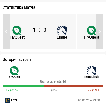
Статистика матча
1
:
0
FlyQuest
Liquid
FlyQuest
История встреч
FlyQuest
Team Liquid
Всего матчей: 46
19 (41%)
0 (0%)
27 (59%)
LCS
06.06.26 в 23:00