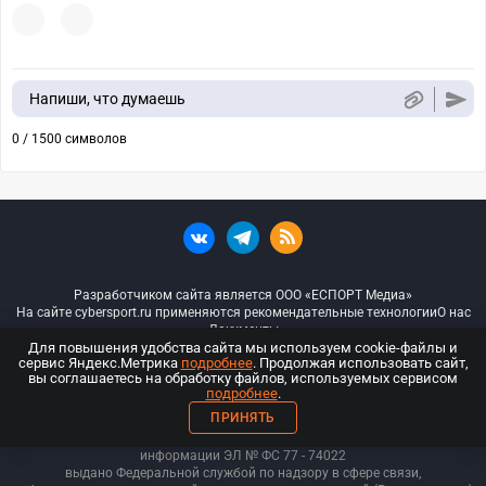
Напиши, что думаешь
0 / 1500 символов
Разработчиком сайта является ООО «ЕСПОРТ Медиа»
На сайте cybersport.ru применяются рекомендательные технологии
О нас
Документы
Для повышения удобства сайта мы используем cookie-файлы и
сервис Яндекс.Метрика
подробнее
. Продолжая использовать сайт,
© ООО «Киберспорт.ру» — Все права защищены
вы соглашаетесь на обработку файлов, используемых сервисом
подробнее
.
18+
ПРИНЯТЬ
ООО «Киберспорт.ру». Свидетельство о регистрации средств массовой
информации ЭЛ № ФС 77 - 74
022
выдано Федеральной службой по надзору в сфере связи,