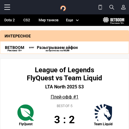
Dota 2
CS2
Мир танков
Еще
ИНТЕРЕСНОЕ
BETBOOM
Разыгрываем айфон
Реклама 18+
за прогнозы на MLBB
League of Legends
FlyQuest vs Team Liquid
LTA North 2025 S3
Плей-офф #1
BEST-OF-5
3
:
2
FlyQuest
Team Liquid