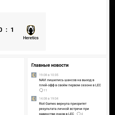
0
:
1
Heretics
Главные новости
19.08 в 10:35
NAVI лишились шансов на выход в
плей-офф в своём первом сезоне в LEC
11
14.08 в 19:04
Riot Games вернула приоритет
результата личной встречи при
равенстве очков в LEC
4