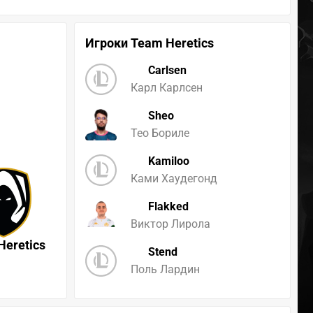
Игроки Team Heretics
Carlsen
Карл Карлсен
Sheo
Тео Бориле
Kamiloo
Ками Хаудегонд
Flakked
Виктор Лирола
Heretics
Stend
Поль Лардин