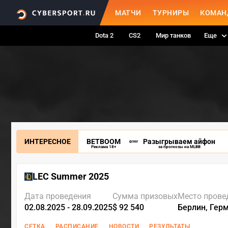
МАТЧИ
ТУРНИРЫ
КОМАН
Dota 2
CS2
Мир танков
Еще
ИНТЕРЕСНОЕ
BETBOOM
Разыгрываем айфон
Реклама 18+
за прогнозы на MLBB
LEC Summer 2025
Дата проведения
Сумма призовых
Место прове
02.08.2025 - 28.09.2025
$ 92 540
Берлин, Гер
СЕТКА
РАСПИСАНИЕ
НОВОСТИ
РЕЗУЛЬТАТЫ