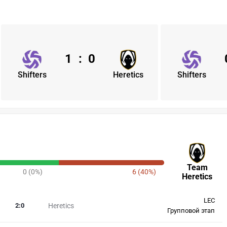
1
:
0
Shifters
Heretics
Shifters
Team
0 (0%)
6 (40%)
Heretics
LEC
2
:
0
Heretics
Групповой этап