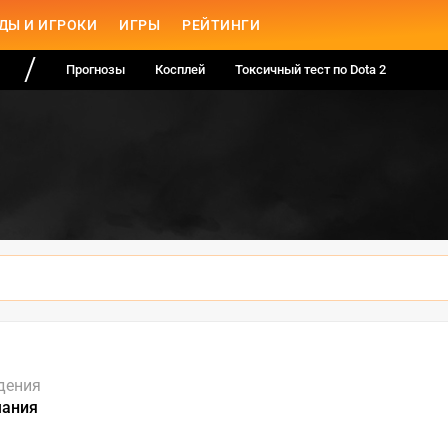
ДЫ И ИГРОКИ
ИГРЫ
РЕЙТИНГИ
Прогнозы
Косплей
Токсичный тест по Dota 2
дения
мания