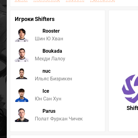
Игроки Shifters
Rooster
Шин Ю Хван
Boukada
Мехди Лалоу
nuc
Ильяс Бизрикен
Ice
Юн Сан Хун
Shif
Parus
Полат Фуркан Чичек