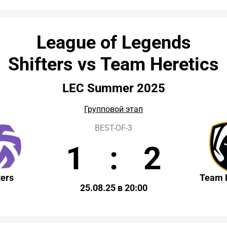
League of Legends
Shifters vs Team Heretics
LEC Summer 2025
Групповой этап
BEST-OF-3
1
:
2
ters
Team 
25.08.25 в 20:00