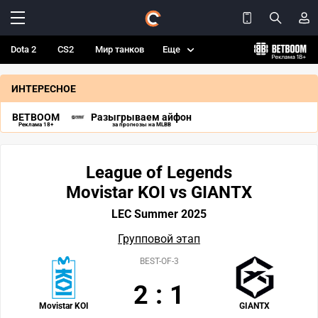
Dota 2
CS2
Мир танков
Еще
ИНТЕРЕСНОЕ
BETBOOM
Разыгрываем айфон
Реклама 18+
за прогнозы на MLBB
League of Legends
Movistar KOI vs GIANTX
LEC Summer 2025
Групповой этап
BEST-OF-3
2
:
1
Movistar KOI
GIANTX