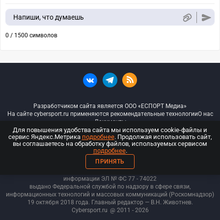
Напиши, что думаешь
0 / 1500 символов
Разработчиком сайта является ООО «ЕСПОРТ Медиа»
На сайте cybersport.ru применяются рекомендательные технологии
О нас
Документы
Для повышения удобства сайта мы используем cookie-файлы и
сервис Яндекс.Метрика
подробнее
. Продолжая использовать сайт,
© ООО «Киберспорт.ру» — Все права защищены
вы соглашаетесь на обработку файлов, используемых сервисом
подробнее
.
18+
ПРИНЯТЬ
ООО «Киберспорт.ру». Свидетельство о регистрации средств массовой
информации ЭЛ № ФС 77 - 74
022
выдано Федеральной службой по надзору в сфере связи,
информационных технологий и массовых коммуникаций (Роскомнадзор)
19 октября 2018 года. Главный редактор — В.Н. Животнев.
Cybersport.ru
@ 2011 - 2026