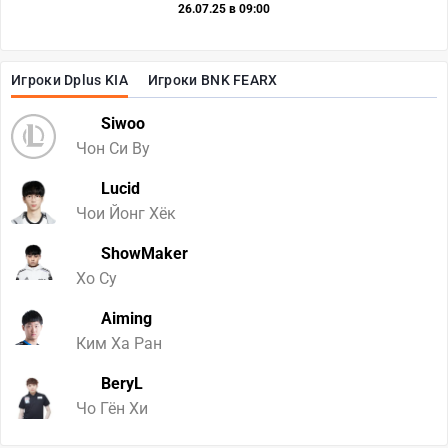
26.07.25 в 09:00
Игроки Dplus KIA
Игроки BNK FEARX
Siwoo
Чон Си Ву
Lucid
Чои Йонг Хёк
ShowMaker
Хо Су
Aiming
Ким Ха Ран
BeryL
Чо Гён Хи