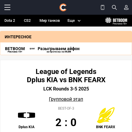
Dota 2
CS2
Мир танков
Еще
ИНТЕРЕСНОЕ
BETBOOM
Разыгрываем айфон
Реклама 18+
за прогнозы на MLBB
League of Legends
Dplus KIA vs BNK FEARX
LCK Rounds 3-5 2025
Групповой этап
BEST-OF-3
2
:
0
Dplus KIA
BNK FEARX