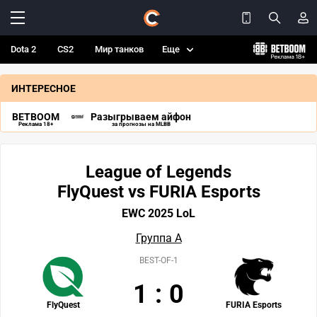
Dota 2
CS2
Мир танков
Еще
ИНТЕРЕСНОЕ
BETBOOM
Разыгрываем айфон
Реклама 18+
за прогнозы на MLBB
League of Legends
FlyQuest vs FURIA Esports
EWC 2025 LoL
Группа А
BEST-OF-1
1
:
0
FlyQuest
FURIA Esports