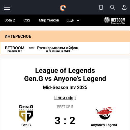
Dota 2
CS2
Мир танков
Еще
ИНТЕРЕСНОЕ
BETBOOM
Разыгрываем айфон
Реклама 18+
за прогнозы на MLBB
League of Legends
Gen.G vs Anyone's Legend
Mid-Season Inv 2025
Плей-офф
BEST-OF-5
3
:
2
Gen.G
Anyone's Legend