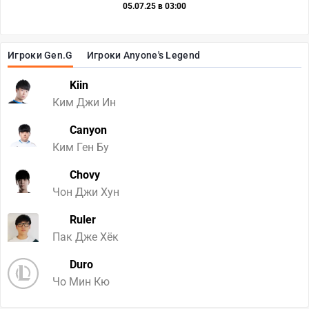
05.07.25 в 03:00
Игроки Gen.G
Игроки Anyone's Legend
Kiin
Ким Джи Ин
Canyon
Ким Ген Бу
Chovy
Чон Джи Хун
Ruler
Пак Дже Хёк
Duro
Чо Мин Кю