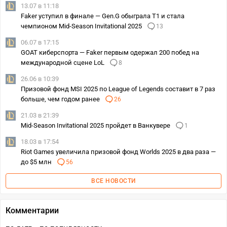
13.07 в 11:18
Faker уступил в финале — Gen.G обыграла T1 и стала
чемпионом Mid-Season Invitational 2025
13
06.07 в 17:15
GOAT киберспорта — Faker первым одержал 200 побед на
международной сцене LoL
8
26.06 в 10:39
Призовой фонд MSI 2025 по League of Legends составит в 7 раз
больше, чем годом ранее
26
21.03 в 21:39
Mid-Season Invitational 2025 пройдет в Ванкувере
1
18.03 в 17:54
Riot Games увеличила призовой фонд Worlds 2025 в два раза —
до $5 млн
56
ВСЕ НОВОСТИ
Комментарии