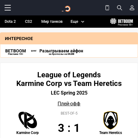
Dota 2
CS2
Мир танков
Еще
ИНТЕРЕСНОЕ
BETBOOM
Разыгрываем айфон
Реклама 18+
за прогнозы на MLBB
League of Legends
Karmine Corp vs Team Heretics
LEC Spring 2025
Плей-офф
BEST-OF-5
3
:
1
Karmine Corp
Team Heretics