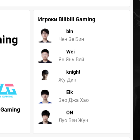
Игроки Bilibili Gaming
bin
ming
Чен Зе Бин
Wei
Ян Янь Вей
knight
Жу Дин
Elk
Зяо Джа Хао
li Gaming
ON
Луо Вен Жун