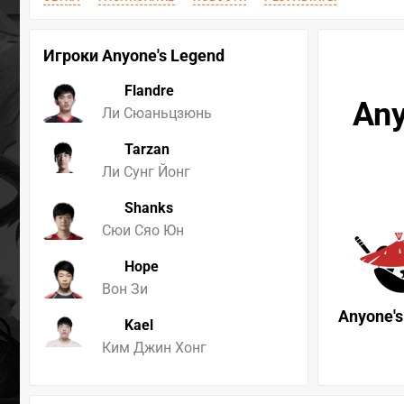
Игроки Anyone's Legend
Flandre
Any
Ли Сюаньцзюнь
Tarzan
Ли Сунг Йонг
Shanks
Сюи Сяо Юн
Hope
Вон Зи
Anyone's
Kael
Ким Джин Хонг