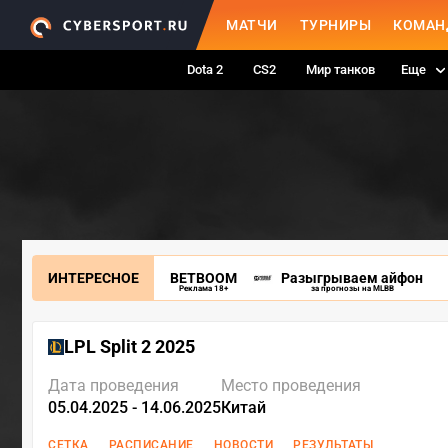
МАТЧИ
ТУРНИРЫ
КОМАН
Dota 2
CS2
Мир танков
Еще
ИНТЕРЕСНОЕ
BETBOOM
Разыгрываем айфон
Реклама 18+
за прогнозы на MLBB
LPL Split 2 2025
Дата проведения
Место проведения
05.04.2025 - 14.06.2025
Китай
СЕТКА
РАСПИСАНИЕ
НОВОСТИ
РЕЗУЛЬТАТЫ