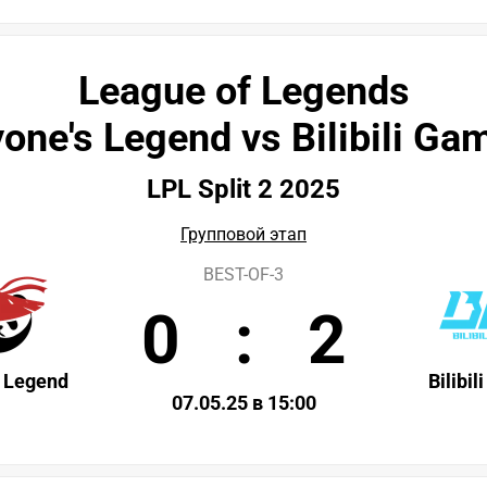
League of Legends
one's Legend vs Bilibili Ga
LPL Split 2 2025
Групповой этап
BEST-OF-3
0
:
2
 Legend
Bilibi
07.05.25 в 15:00