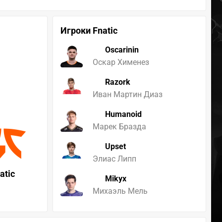
Игроки Fnatic
Oscarinin
Оскар Хименез
Razork
Иван Мартин Диаз
Humanoid
Марек Бразда
Upset
Элиас Липп
atic
Mikyx
Михаэль Мель