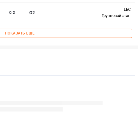
LEC
0
:
2
G2
Групповой этап
ПОКАЗАТЬ ЕЩЕ