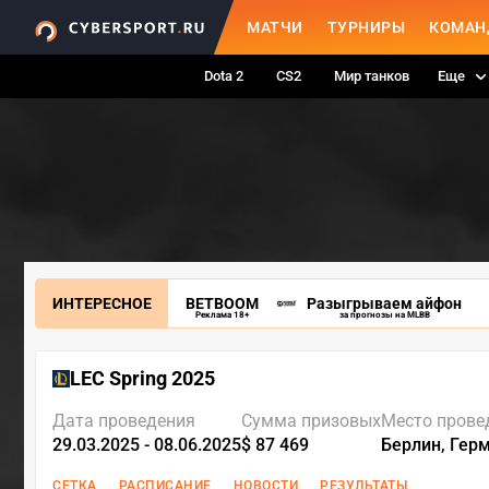
МАТЧИ
ТУРНИРЫ
КОМАН
Dota 2
CS2
Мир танков
Еще
ИНТЕРЕСНОЕ
BETBOOM
Разыгрываем айфон
Реклама 18+
за прогнозы на MLBB
LEC Spring 2025
Дата проведения
Сумма призовых
Место прове
29.03.2025 - 08.06.2025
$ 87 469
Берлин, Гер
СЕТКА
РАСПИСАНИЕ
НОВОСТИ
РЕЗУЛЬТАТЫ