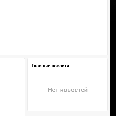
Главные новости
Нет новостей