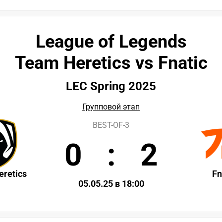
League of Legends
Team Heretics vs Fnatic
LEC Spring 2025
Групповой этап
BEST-OF-3
0
:
2
retics
Fn
05.05.25 в 18:00