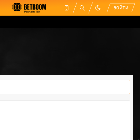
ВОЙТИ