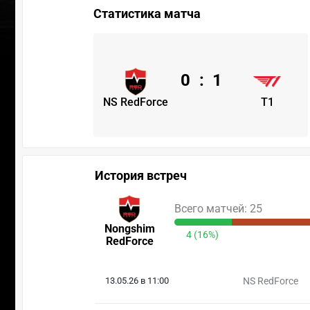
Статистика матча
0
:
1
NS RedForce
T1
История встреч
Всего матчей: 25
Nongshim
4 (16%)
RedForce
13.05.26 в 11:00
NS RedForce