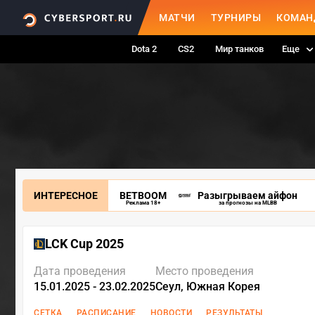
МАТЧИ
ТУРНИРЫ
КОМАН
Dota 2
CS2
Мир танков
Еще
ИНТЕРЕСНОЕ
BETBOOM
Разыгрываем айфон
Реклама 18+
за прогнозы на MLBB
LCK Cup 2025
Дата проведения
Место проведения
15.01.2025 - 23.02.2025
Сеул, Южная Корея
СЕТКА
РАСПИСАНИЕ
НОВОСТИ
РЕЗУЛЬТАТЫ