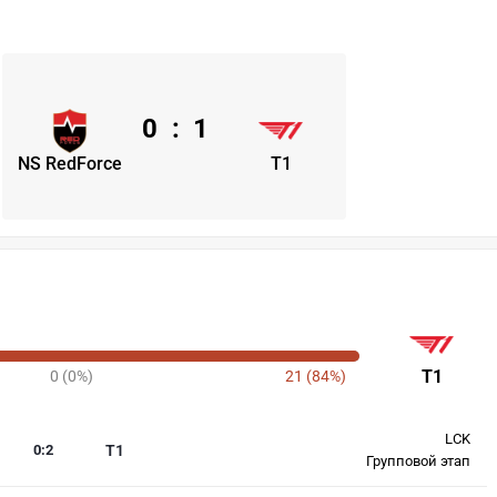
0
:
1
NS RedForce
T1
T1
0 (0%)
21 (84%)
LCK
0
:
2
T1
Групповой этап