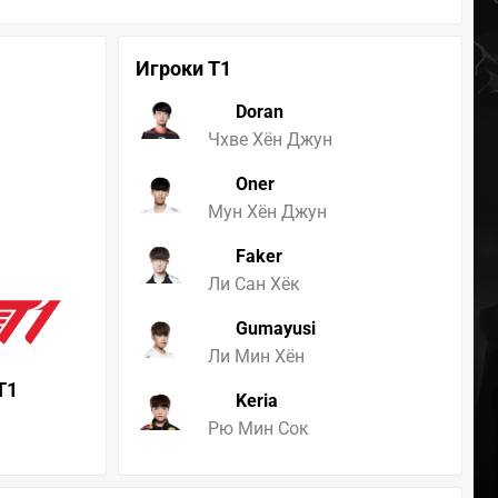
Игроки T1
Doran
Чхве Хён Джун
Oner
Мун Хён Джун
Faker
Ли Сан Хёк
Gumayusi
Ли Мин Хён
T1
Keria
Рю Мин Сок