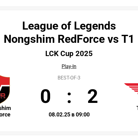
League of Legends
Nongshim RedForce vs T1
LCK Cup 2025
Play-In
BEST-OF-3
0
:
2
shim
orce
08.02.25 в 09:00