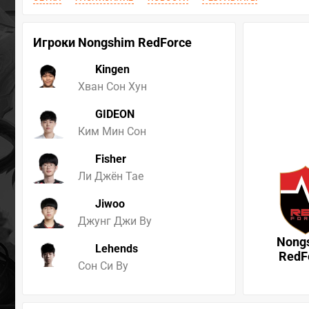
Игроки Nongshim RedForce
Kingen
Хван Сон Хун
GIDEON
Ким Мин Сон
Fisher
Ли Джён Тае
Jiwoo
Джунг Джи Ву
Nong
Lehends
RedF
Сон Си Ву