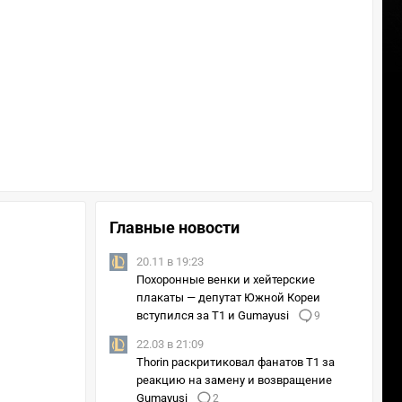
Главные новости
20.11 в 19:23
Похоронные венки и хейтерские
плакаты — депутат Южной Кореи
вступился за T1 и Gumayusi
9
22.03 в 21:09
Thorin раскритиковал фанатов T1 за
реакцию на замену и возвращение
Gumayusi
2