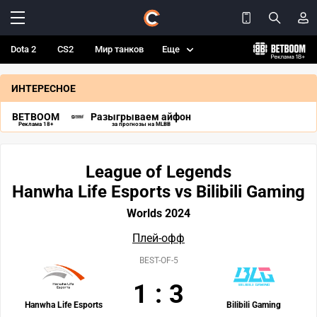
Dota 2
CS2
Мир танков
Еще
ИНТЕРЕСНОЕ
BETBOOM
Разыгрываем айфон
Реклама 18+
за прогнозы на MLBB
League of Legends
Hanwha Life Esports vs Bilibili Gaming
Worlds 2024
Плей-офф
BEST-OF-5
1
:
3
Hanwha Life Esports
Bilibili Gaming