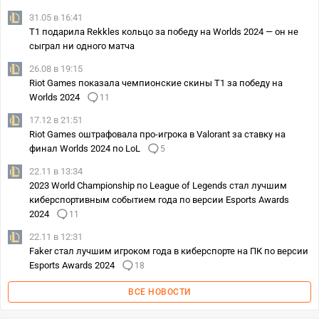
31.05 в 16:41
T1 подарила Rekkles кольцо за победу на Worlds 2024 — он не
сыграл ни одного матча
26.08 в 19:15
Riot Games показала чемпионские скины T1 за победу на
Worlds 2024
11
17.12 в 21:51
Riot Games оштрафовала про-игрока в Valorant за ставку на
финал Worlds 2024 по LoL
5
22.11 в 13:34
2023 World Championship по League of Legends стал лучшим
киберспортивным событием года по версии Esports Awards
2024
11
22.11 в 12:31
Faker стал лучшим игроком года в киберспорте на ПК по версии
Esports Awards 2024
18
ВСЕ НОВОСТИ