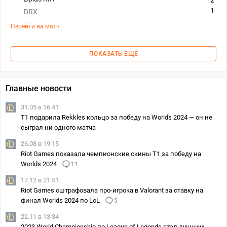
2
1
DRX
Перейти на матч
ПОКАЗАТЬ ЕЩЕ
Главные новости
31.05 в 16:41
T1 подарила Rekkles кольцо за победу на Worlds 2024 — он не
сыграл ни одного матча
26.08 в 19:15
Riot Games показала чемпионские скины T1 за победу на
Worlds 2024
11
17.12 в 21:51
Riot Games оштрафовала про-игрока в Valorant за ставку на
финал Worlds 2024 по LoL
5
22.11 в 13:34
2023 World Championship по League of Legends стал лучшим