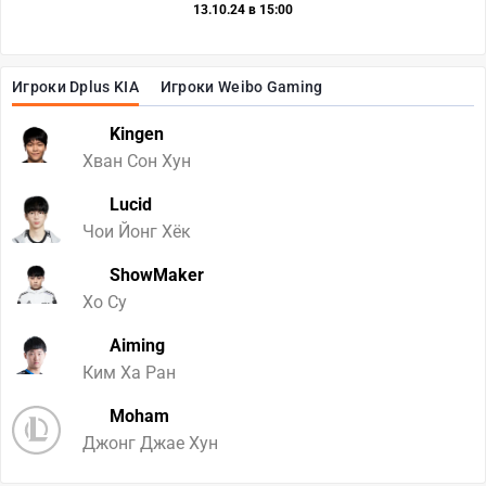
13.10.24 в 15:00
Игроки Dplus KIA
Игроки Weibo Gaming
Kingen
Хван Сон Хун
Lucid
Чои Йонг Хёк
ShowMaker
Хо Су
Aiming
Ким Ха Ран
Moham
Джонг Джае Хун