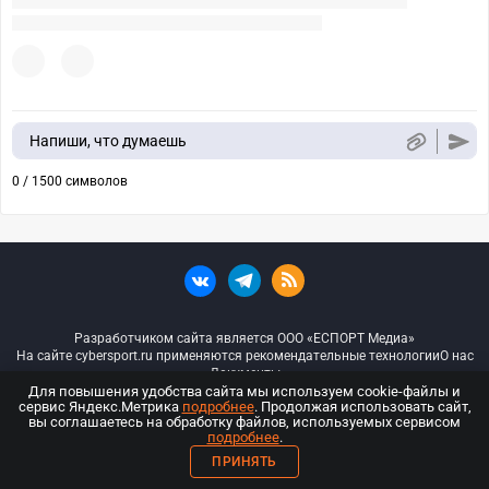
Напиши, что думаешь
0 / 1500 символов
Разработчиком сайта является ООО «ЕСПОРТ Медиа»
На сайте cybersport.ru применяются рекомендательные технологии
О нас
Документы
Для повышения удобства сайта мы используем cookie-файлы и
сервис Яндекс.Метрика
подробнее
. Продолжая использовать сайт,
© ООО «Киберспорт.ру» — Все права защищены
вы соглашаетесь на обработку файлов, используемых сервисом
подробнее
.
18+
ПРИНЯТЬ
ООО «Киберспорт.ру». Свидетельство о регистрации средств массовой