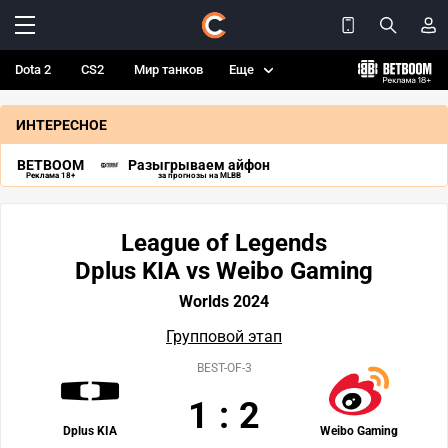
Dota 2
CS2
Мир танков
Еще
ИНТЕРЕСНОЕ
BETBOOM
Разыгрываем айфон
Реклама 18+
за прогнозы на MLBB
League of Legends
Dplus KIA vs Weibo Gaming
Worlds 2024
Групповой этап
BEST-OF-3
1
:
2
Dplus KIA
Weibo Gaming