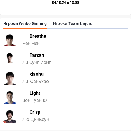
04.10.24 в 18:00
Игроки Weibo Gaming
Игроки Team Liquid
Breathe
Чен Чен
Tarzan
Ли Сунг Йонг
xiaohu
Ли Юаньхао
Light
Вон Гуан Ю
Crisp
Лю Циньсун