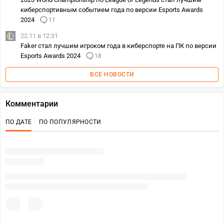
киберспортивным событием года по версии Esports Awards
2024
11
22.11 в 12:31
Faker стал лучшим игроком года в киберспорте на ПК по версии
Esports Awards 2024
18
ВСЕ НОВОСТИ
Комментарии
ПО ДАТЕ
ПО ПОПУЛЯРНОСТИ