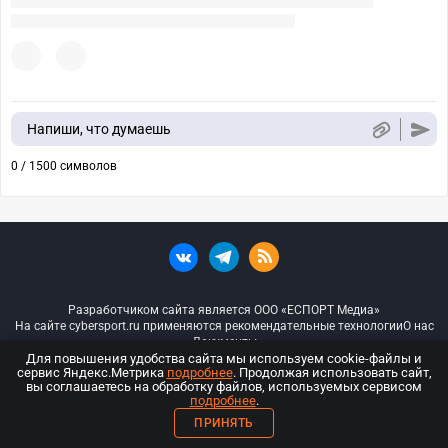
Напиши, что думаешь
0 / 1500 символов
Разработчиком сайта является ООО «ЕСПОРТ Медиа»
На сайте cybersport.ru применяются рекомендательные технологии
О нас
Документы
Для повышения удобства сайта мы используем cookie-файлы и
сервис Яндекс.Метрика
подробнее
. Продолжая использовать сайт,
© ООО «Киберспорт.ру» — Все права защищены
вы соглашаетесь на обработку файлов, используемых сервисом
подробнее
.
18+
ПРИНЯТЬ
ООО «Киберспорт.ру». Свидетельство о регистрации средств массовой