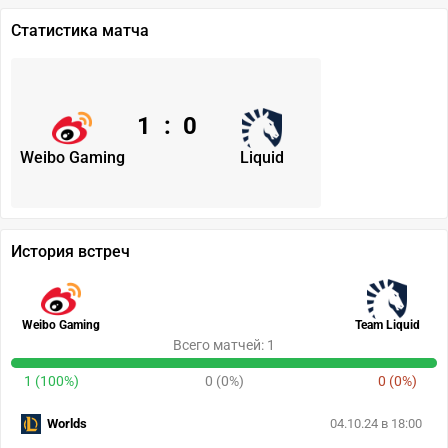
Статистика матча
1
:
0
Weibo Gaming
Liquid
История встреч
Weibo Gaming
Team Liquid
Всего матчей: 1
1 (100%)
0 (0%)
0 (0%)
Worlds
04.10.24 в 18:00