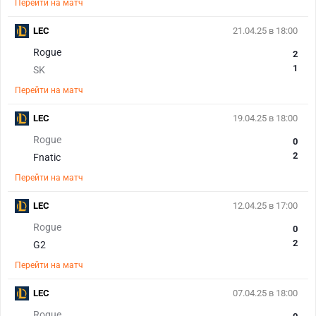
Перейти на матч
LEC
21.04.25 в 18:00
Rogue
2
1
SK
Перейти на матч
LEC
19.04.25 в 18:00
Rogue
0
2
Fnatic
Перейти на матч
LEC
12.04.25 в 17:00
Rogue
0
2
G2
Перейти на матч
LEC
07.04.25 в 18:00
Rogue