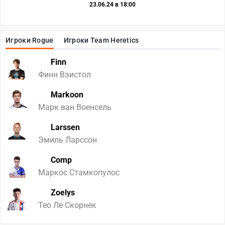
23.06.24 в 18:00
Игроки Rogue
Игроки Team Heretics
Finn
Финн Вэистол
Markoon
Марк ван Военсель
Larssen
Эмиль Ларссон
Comp
Маркос Стамкопулос
Zoelys
Тео Ле Скорнек