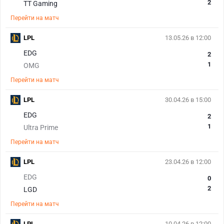
2
TT Gaming
Перейти на матч
LPL
13.05.26 в 12:00
EDG
2
1
OMG
Перейти на матч
LPL
30.04.26 в 15:00
EDG
2
1
Ultra Prime
Перейти на матч
LPL
23.04.26 в 12:00
EDG
0
2
LGD
Перейти на матч
LPL
10.04.26 в 12:00