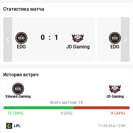
Статистика матча
0
:
1
EDG
JD Gaming
EDG
История встреч
Edward Gaming
JD Gaming
Всего матчей: 18
10 (56%)
0 (0%)
8 (44%)
LPL
11.09.25 в 12:00