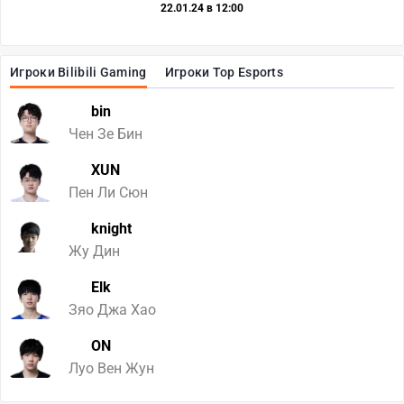
22.01.24 в 12:00
Игроки Bilibili Gaming
Игроки Top Esports
bin
Чен Зе Бин
XUN
Пен Ли Сюн
knight
Жу Дин
Elk
Зяо Джа Хао
ON
Луо Вен Жун