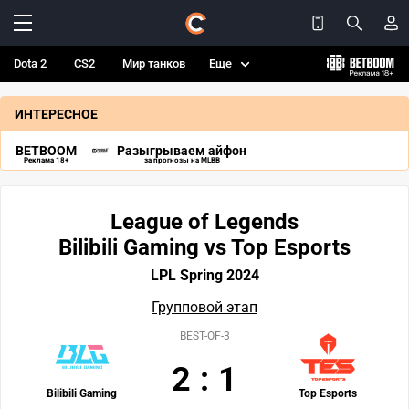
Dota 2
CS2
Мир танков
Еще
ИНТЕРЕСНОЕ
BETBOOM
Разыгрываем айфон
Реклама 18+
за прогнозы на MLBB
League of Legends
Bilibili Gaming vs Top Esports
LPL Spring 2024
Групповой этап
BEST-OF-3
2
:
1
Bilibili Gaming
Top Esports