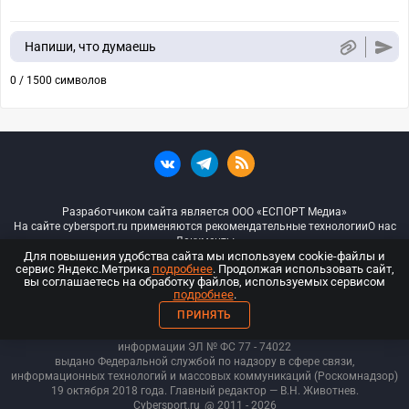
Напиши, что думаешь
0 / 1500 символов
Разработчиком сайта является ООО «ЕСПОРТ Медиа»
На сайте cybersport.ru применяются рекомендательные технологии
О нас
Документы
Для повышения удобства сайта мы используем cookie-файлы и
сервис Яндекс.Метрика
подробнее
. Продолжая использовать сайт,
© ООО «Киберспорт.ру» — Все права защищены
вы соглашаетесь на обработку файлов, используемых сервисом
подробнее
.
18+
ПРИНЯТЬ
ООО «Киберспорт.ру». Свидетельство о регистрации средств массовой
информации ЭЛ № ФС 77 - 74
022
выдано Федеральной службой по надзору в сфере связи,
информационных технологий и массовых коммуникаций (Роскомнадзор)
19 октября 2018 года. Главный редактор — В.Н. Животнев.
Cybersport.ru
@ 2011 - 2026