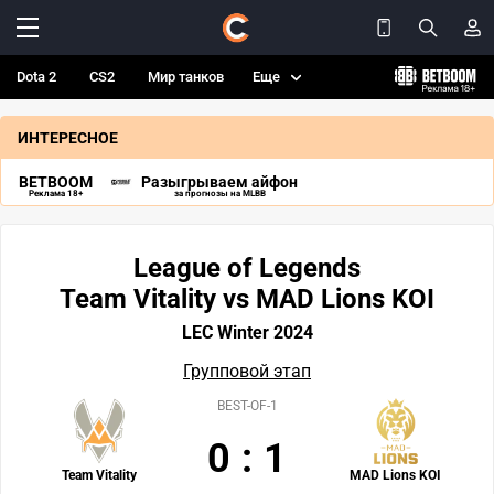
Dota 2
CS2
Мир танков
Еще
ИНТЕРЕСНОЕ
BETBOOM
Разыгрываем айфон
Реклама 18+
за прогнозы на MLBB
League of Legends
Team Vitality vs MAD Lions KOI
LEC Winter 2024
Групповой этап
BEST-OF-1
0
:
1
Team Vitality
MAD Lions KOI