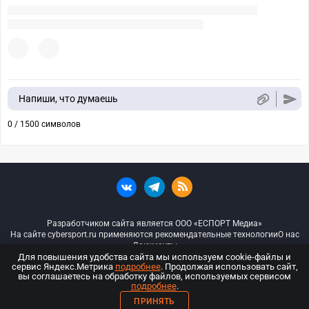
Напиши, что думаешь
0 / 1500 символов
Разработчиком сайта является ООО «ЕСПОРТ Медиа»
На сайте cybersport.ru применяются рекомендательные технологии
О нас
Документы
Для повышения удобства сайта мы используем cookie-файлы и
сервис Яндекс.Метрика
подробнее
. Продолжая использовать сайт,
© ООО «Киберспорт.ру» — Все права защищены
вы соглашаетесь на обработку файлов, используемых сервисом
подробнее
.
18+
ПРИНЯТЬ