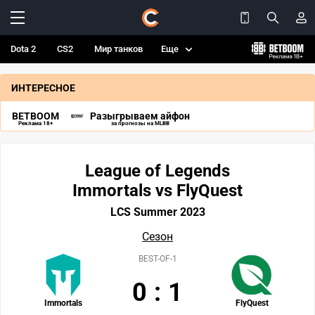
Dota 2
CS2
Мир танков
Еще
ИНТЕРЕСНОЕ
BETBOOM
Разыгрываем айфон
Реклама 18+
за прогнозы на MLBB
League of Legends
Immortals vs FlyQuest
LCS Summer 2023
Сезон
BEST-OF-1
0
:
1
Immortals
FlyQuest