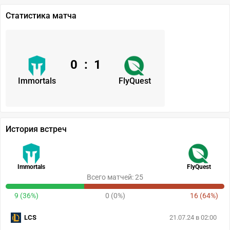
Статистика матча
0
:
1
Immortals
FlyQuest
История встреч
Immortals
FlyQuest
Всего матчей: 25
9 (36%)
0 (0%)
16 (64%)
LCS
21.07.24 в 02:00