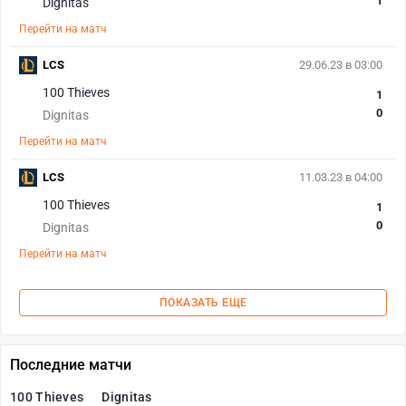
1
Dignitas
Перейти на матч
LCS
29.06.23 в 03:00
100 Thieves
1
0
Dignitas
Перейти на матч
LCS
11.03.23 в 04:00
100 Thieves
1
0
Dignitas
Перейти на матч
ПОКАЗАТЬ ЕЩЕ
Последние матчи
100 Thieves
Dignitas