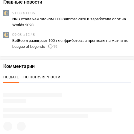
Главные новости
21.08 в 11:36
NRG стала чемпионом LCS Summer 2023 и заработала слот на
Worlds 2023
09.08 в 12:48
BetBoom разыграет 100 тыс. фрибетов за прогнозы на матчи по
League of Legends
19
Комментарии
ПО ДАТЕ
ПО ПОПУЛЯРНОСТИ