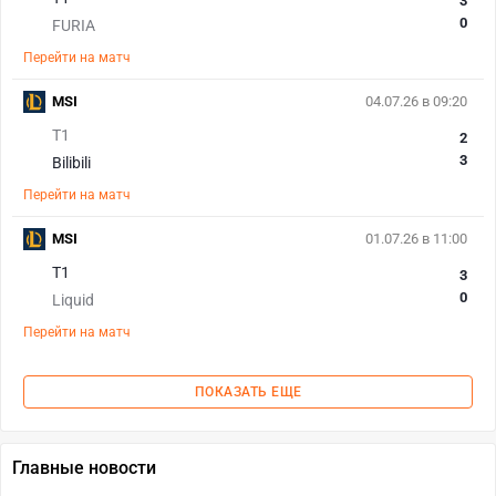
3
0
FURIA
Перейти на матч
MSI
04.07.26 в 09:20
T1
2
3
Bilibili
Перейти на матч
MSI
01.07.26 в 11:00
T1
3
0
Liquid
Перейти на матч
ПОКАЗАТЬ ЕЩЕ
Главные новости