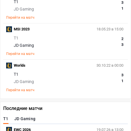
T1
3
1
JD Gaming
Перейти на матч
MSI 2023
18.05.23 в 15:00
T1
2
3
JD Gaming
Перейти на матч
Worlds
30.10.22 в 00:00
T1
3
1
JD Gaming
Перейти на матч
Последние матчи
T1
JD Gaming
EWC 2026
19.07.26 в 13:00