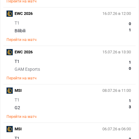
Перейти на матч
EWC 2026
16.07.26 в 12:00
T1
0
1
Bilibili
Перейти на матч
EWC 2026
15.07.26 в 13:30
T1
1
0
GAM Esports
Перейти на матч
MSI
08.07.26 в 11:00
T1
1
3
G2
Перейти на матч
MSI
06.07.26 в 06:00
T1