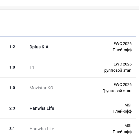
EWC 2026
1
:
2
Dplus KIA
Плей-офф
EWC 2026
1
:
0
T1
Групповой этап
EWC 2026
1
:
0
Movistar KOI
Групповой этап
MSI
2
:
3
Hanwha Life
Плей-офф
MSI
3
:
1
Hanwha Life
Плей-офф