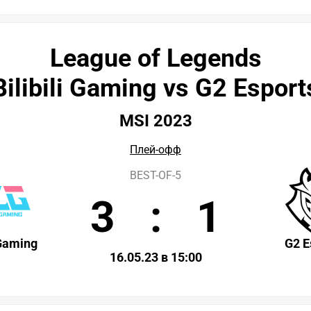
League of Legends
Bilibili Gaming vs G2 Esport
MSI 2023
Плей-офф
BEST-OF-5
3
:
1
 Gaming
G2 E
16.05.23 в 15:00