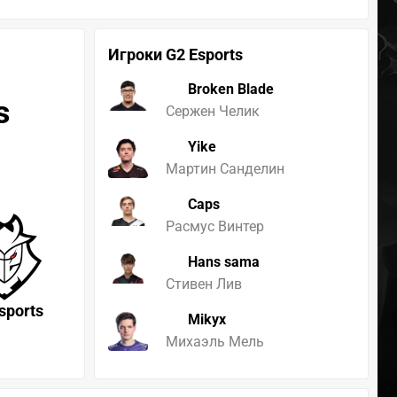
Игроки G2 Esports
Broken Blade
s
Сержен Челик
Yike
Мартин Санделин
Caps
Расмус Винтер
Hans sama
Стивен Лив
sports
Mikyx
Михаэль Мель