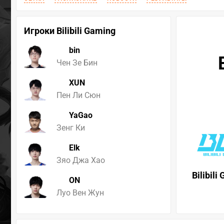
Игроки Bilibili Gaming
bin
Чен Зе Бин
XUN
Пен Ли Сюн
YaGao
Зенг Ки
Elk
Зяо Джа Хао
Bilibili
ON
Луо Вен Жун