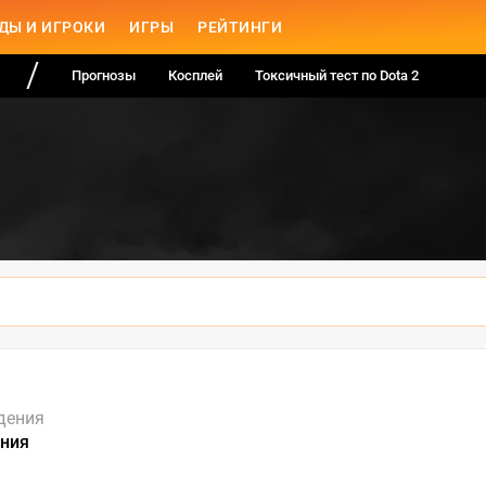
ДЫ И ИГРОКИ
ИГРЫ
РЕЙТИНГИ
Прогнозы
Косплей
Токсичный тест по Dota 2
дения
ния