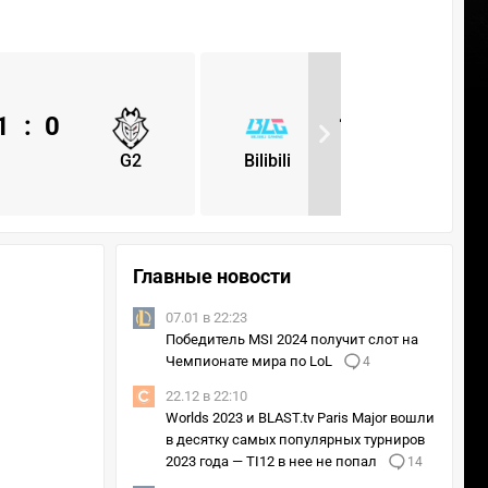
1
:
0
1
:
0
G2
Bilibili
G2
Главные новости
07.01 в 22:23
Победитель MSI 2024 получит слот на
Чемпионате мира по LoL
4
22.12 в 22:10
Worlds 2023 и BLAST.tv Paris Major вошли
в десятку самых популярных турниров
2023 года — TI12 в нее не попал
14