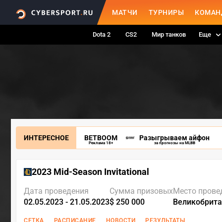
МАТЧИ
ТУРНИРЫ
КОМАН
Dota 2
CS2
Мир танков
Еще
ИНТЕРЕСНОЕ
BETBOOM
Разыгрываем айфон
Реклама 18+
за прогнозы на MLBB
2023 Mid-Season Invitational
Дата проведения
Сумма призовых
Место прове
02.05.2023 - 21.05.2023
$ 250 000
Великобрита
СЕТКА
РАСПИСАНИЕ
НОВОСТИ
РЕЗУЛЬТАТЫ