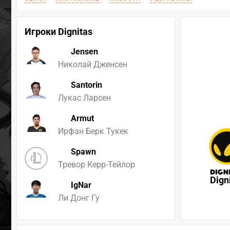
Игроки Dignitas
Jensen
Николай Дженсен
Santorin
Лукас Ларсен
Armut
Ирфан Берк Тукек
Spawn
Тревор Керр-Тейлор
Dign
IgNar
Ли Донг Гу