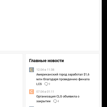
Главные новости
12.04 в 11:38
Американский город заработал $1,6
млн благодаря проведению финала
LCS
9
07.04 в 01:11
Организация CLG объявила о
закрытии
4