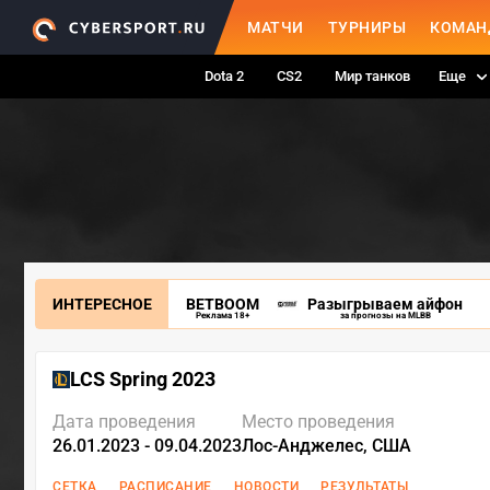
МАТЧИ
ТУРНИРЫ
КОМАН
Dota 2
CS2
Мир танков
Еще
ИНТЕРЕСНОЕ
BETBOOM
Разыгрываем айфон
Реклама 18+
за прогнозы на MLBB
LCS Spring 2023
Дата проведения
Место проведения
26.01.2023 - 09.04.2023
Лос-Анджелес, США
СЕТКА
РАСПИСАНИЕ
НОВОСТИ
РЕЗУЛЬТАТЫ