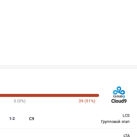
Cloud9
0 (0%)
39 (91%)
LCS
1
:
2
C9
Групповой этап
LTA