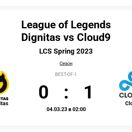
League of Legends
Dignitas vs Cloud9
LCS Spring 2023
Сезон
BEST-OF-1
0
:
1
itas
Cl
04.03.23 в 02:00