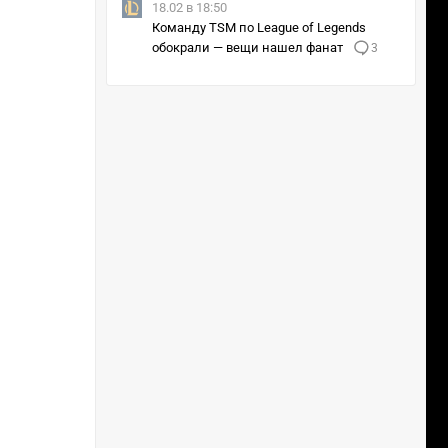
18.02 в 18:50
Команду TSM по League of Legends
обокрали — вещи нашел фанат
3