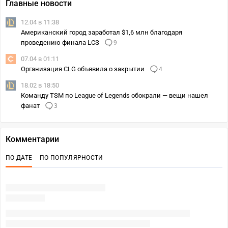
Главные новости
12.04 в 11:38
Американский город заработал $1,6 млн благодаря
проведению финала LCS
9
07.04 в 01:11
Организация CLG объявила о закрытии
4
18.02 в 18:50
Команду TSM по League of Legends обокрали — вещи нашел
фанат
3
Комментарии
ПО ДАТЕ
ПО ПОПУЛЯРНОСТИ