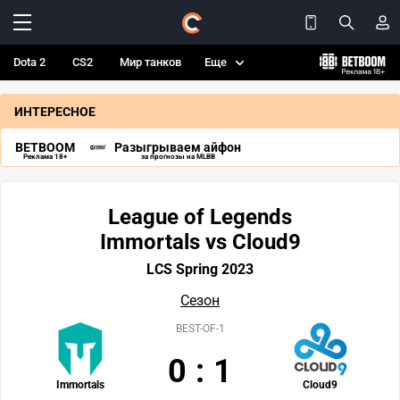
Dota 2
CS2
Мир танков
Еще
ИНТЕРЕСНОЕ
BETBOOM
Разыгрываем айфон
Реклама 18+
за прогнозы на MLBB
League of Legends
Immortals vs Cloud9
LCS Spring 2023
Сезон
BEST-OF-1
0
:
1
Immortals
Cloud9