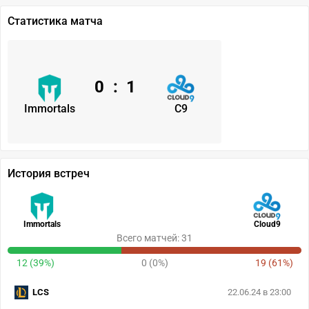
Статистика матча
0
:
1
Immortals
C9
История встреч
Immortals
Cloud9
Всего матчей: 31
12 (39%)
0 (0%)
19 (61%)
LCS
22.06.24 в 23:00