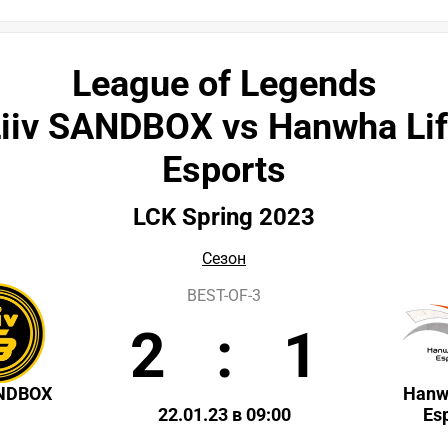
League of Legends
iiv SANDBOX vs Hanwha Li
Esports
LCK Spring 2023
Сезон
BEST-OF-3
2
:
1
ANDBOX
Hanw
22.01.23 в 09:00
Es