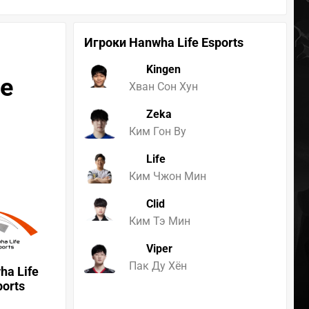
Игроки Hanwha Life Esports
Kingen
fe
Хван Сон Хун
Zeka
Ким Гон Ву
Life
Ким Чжон Мин
Clid
Ким Тэ Мин
Viper
Пак Ду Хён
ha Life
ports