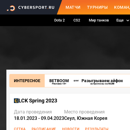
МАТЧИ
ТУРНИРЫ
КОМАН
Dota 2
CS2
Мир танков
Еще
ИНТЕРЕСНОЕ
BETBOOM
Разыгрываем айфон
Реклама 18+
за прогнозы на MLBB
LCK Spring 2023
Дата проведения
Место проведения
18.01.2023 - 09.04.2023
Сеул, Южная Корея
СЕТКА
РАСПИСАНИЕ
НОВОСТИ
РЕЗУЛЬТАТЫ