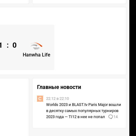
1
:
0
Hanwha Life
Главные новости
22.12 в 22:10
Worlds 2023 и BLAST.tv Paris Major вошли
в десятку самых популярных турниров
2023 года — TI12 в нее не попал
14