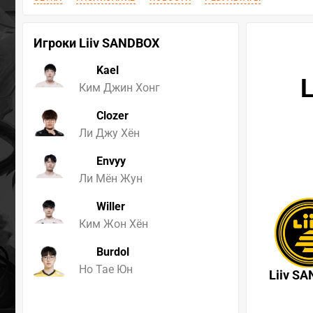
Игроки Liiv SANDBOX
Kael
L
Ким Джин Хонг
Clozer
Ли Джу Хён
Envyy
Ли Мён Жун
Willer
Ким Жон Хён
Burdol
Но Тае Юн
Liiv S