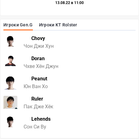
13.08.22 в 11:00
Игроки Gen.G
Игроки KT Rolster
Chovy
Чон Джи Хун
Doran
Чхве Хён Джун
Peanut
Юн Ван Хо
Ruler
Пак Дже Хёк
Lehends
Сон Си Ву