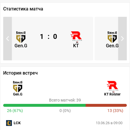
Статистика матча
1
:
0
Gen.G
KT
Gen.G
История встреч
Gen.G
KT Rolster
Всего матчей: 39
26 (67%)
0 (0%)
13 (33%)
LCK
13.06.26 в 09:00