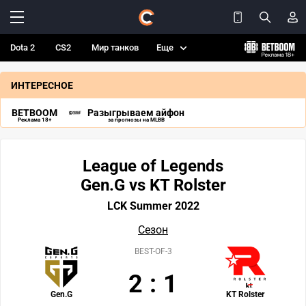
Dota 2
CS2
Мир танков
Еще
ИНТЕРЕСНОЕ
BETBOOM
Разыгрываем айфон
Реклама 18+
за прогнозы на MLBB
League of Legends
Gen.G vs KT Rolster
LCK Summer 2022
Сезон
BEST-OF-3
2
:
1
Gen.G
KT Rolster