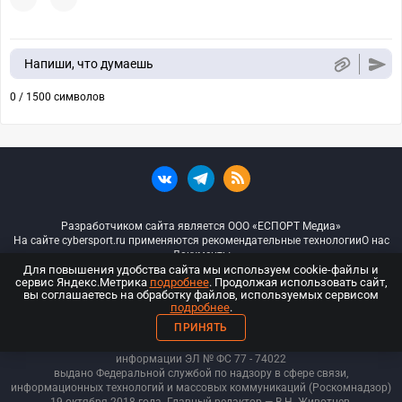
Напиши, что думаешь
0 / 1500 символов
Разработчиком сайта является ООО «ЕСПОРТ Медиа»
На сайте cybersport.ru применяются рекомендательные технологии
О нас
Документы
Для повышения удобства сайта мы используем cookie-файлы и
сервис Яндекс.Метрика
подробнее
. Продолжая использовать сайт,
© ООО «Киберспорт.ру» — Все права защищены
вы соглашаетесь на обработку файлов, используемых сервисом
подробнее
.
18+
ПРИНЯТЬ
ООО «Киберспорт.ру». Свидетельство о регистрации средств массовой
информации ЭЛ № ФС 77 - 74
022
выдано Федеральной службой по надзору в сфере связи,
информационных технологий и массовых коммуникаций (Роскомнадзор)