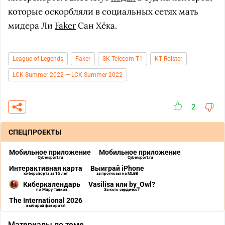
которые оскорбляли в социальных сетях мать
мидера Ли
Faker
Сан Хёка.
League of Legends
Faker
SK Telecom T1
KT Rolster
LCK Summer 2022 — LCK Summer 2022
2
СПЕЦПРОЕКТЫ
Мобильное приложение
Мобильное приложение
Cybersport.ru
Cybersport.ru
Интерактивная карта
Выиграй iPhone
киберспорта за 15 лет
за прогнозы на MLBB
Киберкалендарь
Vasilisa или by_Owl?
по Миру Танков
За кого сердечко?
The International 2026
выбирай фаворита!
Материалы по теме