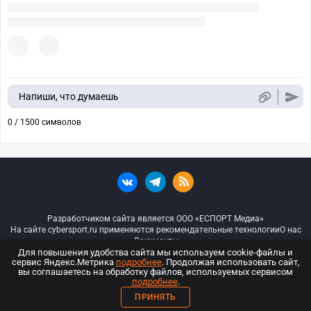
Напиши, что думаешь
0 / 1500 символов
Разработчиком сайта является ООО «ЕСПОРТ Медиа»
На сайте cybersport.ru применяются рекомендательные технологии
О нас
Документы
Для повышения удобства сайта мы используем cookie-файлы и
сервис Яндекс.Метрика
подробнее
. Продолжая использовать сайт,
© ООО «Киберспорт.ру» — Все права защищены
вы соглашаетесь на обработку файлов, используемых сервисом
подробнее
.
18+
ПРИНЯТЬ
ООО «Киберспорт.ру». Свидетельство о регистрации средств массовой