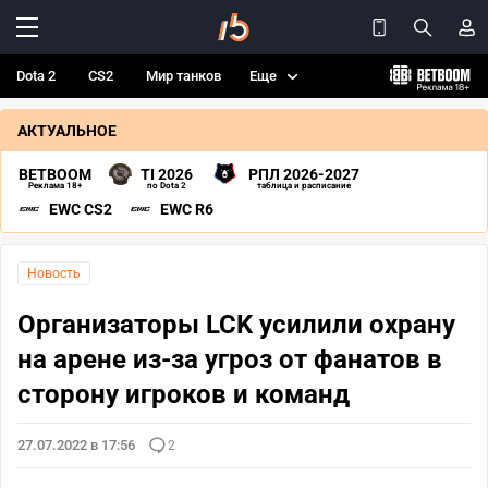
Dota 2
CS2
Мир танков
Еще
АКТУАЛЬНОЕ
BETBOOM
TI 2026
РПЛ 2026-2027
Реклама 18+
по Dota 2
таблица и расписание
EWC CS2
EWC R6
Новость
Организаторы LCK усилили охрану
на арене из-за угроз от фанатов в
сторону игроков и команд
27.07.2022 в 17:56
2