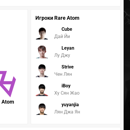
Игроки Rare Atom
Cube
Дай Йи
Leyan
Лу Джу
Strive
Чен Лян
iBoy
Ху Сян Жао
e Atom
yuyanjia
Лян Джа Ян