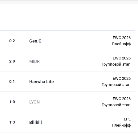
EWC 2026
0
:
2
Gen.G
Плей-офф
EWC 2026
2
:
0
MIBR
Групповой этап
EWC 2026
0
:
1
Hanwha Life
Групповой этап
EWC 2026
1
:
0
LYON
Групповой этап
LPL
1
:
3
Bilibili
Плей-офф