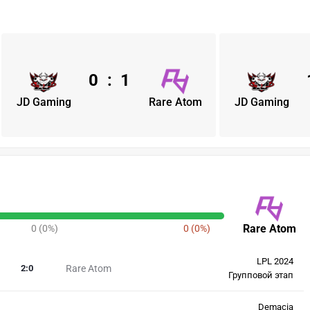
0
:
1
JD Gaming
Rare Atom
JD Gaming
Rare Atom
0 (0%)
0 (0%)
LPL 2024
2
:
0
Rare Atom
Групповой этап
Demacia