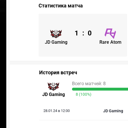
Статистика матча
1
:
0
JD Gaming
Rare Atom
История встреч
Всего матчей: 8
JD Gaming
8 (100%)
28.01.24 в 12:00
JD Gaming