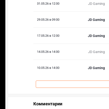
31.05.26 в 12:00
JD Gaming
29.05.26 в 09:00
JD Gaming
17.05.26 в 12:00
JD Gaming
14.05.26 в 14:00
JD Gaming
10.05.26 в 14:00
JD Gaming
Комментарии