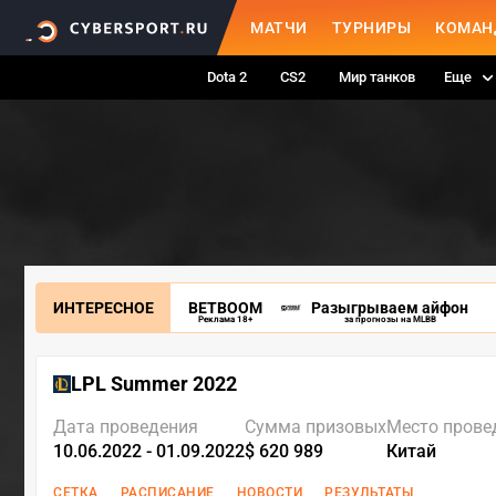
МАТЧИ
ТУРНИРЫ
КОМАН
Dota 2
CS2
Мир танков
Еще
ИНТЕРЕСНОЕ
BETBOOM
Разыгрываем айфон
Реклама 18+
за прогнозы на MLBB
LPL Summer 2022
Дата проведения
Сумма призовых
Место прове
10.06.2022 - 01.09.2022
$ 620 989
Китай
СЕТКА
РАСПИСАНИЕ
НОВОСТИ
РЕЗУЛЬТАТЫ